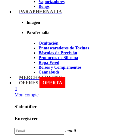
Vaporizadores
Bongs
Bandejas para liar
PARAPHERNALIA
Grinders
Ceniceros para Fumadores
Imagen
Pipas
Pipas BHO
Parafernalia
Dabbers
Ocultación
Imagen
Enmascaradores de Toxinas
Básculas de Precisión
Productos de Silicona
Ropa Weed
Bolsos y Complementos
Cannabuds
Inciensos
MERCHANDISING
Libros y DVD's
OFFRES
OFERTA
Malabares y Juegos
Terpenos
Mon compte
Sniff
S'identifier
Imagen
Enregistrer
email