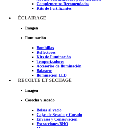
Complementos Recomendados
Kits de Fertilizantes
ÉCLAIRAGE
Imagen
Imagen
Iluminación
Bombillas
Reflectores
Kits de Iluminación
Temporizadores
Accesorios de Iluminación
Balastros
Iluminación LED
Iluminación LEC
RÉCOLTE ET SÉCHAGE
Luz Nocturna
Imagen
Imagen
Cosecha y secado
Bolsas al vacío
Cajas de Secado y Curado
Envases y Conservación
Extracciones/BHO