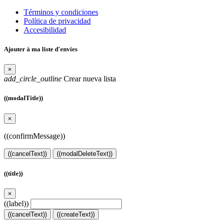
Términos y condiciones
Política de privacidad
Accesibilidad
Ajouter à ma liste d'envies
×
add_circle_outline
Crear nueva lista
((modalTitle))
×
((confirmMessage))
((cancelText))
((modalDeleteText))
((title))
×
((label))
((cancelText))
((createText))