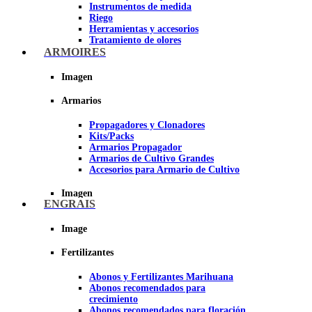
Instrumentos de medida
Riego
Herramientas y accesorios
Tratamiento de olores
Insecticidas y fungicidas
ARMOIRES
Hidroponía y Aeroponía
Papel Reflectante para Cultivo de
Imagen
Interior
Armarios
Imagen
Propagadores y Clonadores
Kits/Packs
Armarios Propagador
Armarios de Cultivo Grandes
Accesorios para Armario de Cultivo
Imagen
ENGRAIS
Image
Fertilizantes
Abonos y Fertilizantes Marihuana
Abonos recomendados para
crecimiento
Abonos recomendados para floración