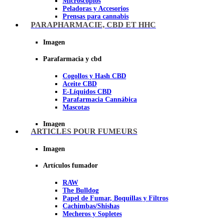
Microscopios
Peladoras y Accesorios
Prensas para cannabis
Secadores de cogollos
PARAPHARMACIE, CBD ET HHC
Tijeras y herramientas de Corte
Imagen
Imagen
Parafarmacia y cbd
Cogollos y Hash CBD
Aceite CBD
E-Líquidos CBD
Parafarmacia Cannábica
Mascotas
Imagen
ARTICLES POUR FUMEURS
Imagen
Artículos fumador
RAW
The Bulldog
Papel de Fumar, Boquillas y Filtros
Cachimbas/Shishas
Mecheros y Sopletes