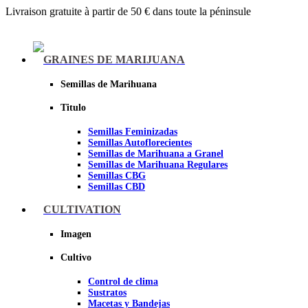
Livraison gratuite à partir de 50 € dans toute la péninsule
Menu
GRAINES DE MARIJUANA
Semillas de Marihuana
Titulo
Semillas Feminizadas
Semillas Autoflorecientes
Semillas de Marihuana a Granel
Semillas de Marihuana Regulares
Semillas CBG
Semillas CBD
CULTIVATION
Sheer seeds
Imagen
Cultivo
Control de clima
Sustratos
Macetas y Bandejas