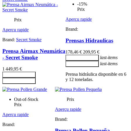
-15%
Prix
Aperçu rapide
Prix
Brand:
Aperçu rapide
Brand:
Secret Smoke
Prensas Hidraulicas
Prensa Airmax Neumática
178,46 €
209,95 €
- Secret Smoke
last-items
Ajouter au panier
last-items
Ajouter au panier
1 449,95 €
Prensa hidráulica disponible en 6
Ajouter au panier
y 12 toneladas.
Ajouter au panier
Out-of-Stock
Prix
Prix
Aperçu rapide
Aperçu rapide
Brand:
Brand:
Prensa Pollen Pequeña