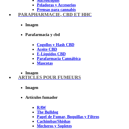
Microscopios
Peladoras y Accesorios
Prensas para cannabis
Secadores de cogollos
PARAPHARMACIE, CBD ET HHC
Tijeras y herramientas de Corte
Imagen
Imagen
Parafarmacia y cbd
Cogollos y Hash CBD
Aceite CBD
E-Líquidos CBD
Parafarmacia Cannábica
Mascotas
Imagen
ARTICLES POUR FUMEURS
Imagen
Artículos fumador
RAW
The Bulldog
Papel de Fumar, Boquillas y Filtros
Cachimbas/Shishas
Mecheros y Sopletes