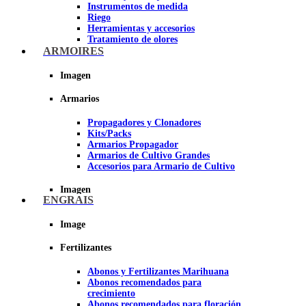
Instrumentos de medida
Riego
Herramientas y accesorios
Tratamiento de olores
Insecticidas y fungicidas
ARMOIRES
Hidroponía y Aeroponía
Papel Reflectante para Cultivo de
Imagen
Interior
Armarios
Imagen
Propagadores y Clonadores
Kits/Packs
Armarios Propagador
Armarios de Cultivo Grandes
Accesorios para Armario de Cultivo
Imagen
ENGRAIS
Image
Fertilizantes
Abonos y Fertilizantes Marihuana
Abonos recomendados para
crecimiento
Abonos recomendados para floración