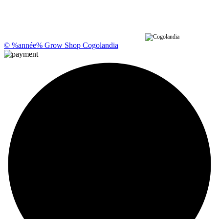
© %année% Grow Shop Cogolandia