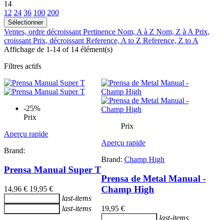
14
12
24
36
100
200
Sélectionner
Ventes, ordre décroissant
Pertinence
Nom, A à Z
Nom, Z à A
Prix,
croissant
Prix, décroissant
Reference, A to Z
Reference, Z to A
Affichage de 1-14 of 14 élément(s)
Filtres actifs
-25%
Prix
Prix
Aperçu rapide
Aperçu rapide
Brand:
Brand:
Champ High
Prensa Manual Super T
Prensa de Metal Manual -
Champ High
14,96 €
19,95 €
last-items
Ajouter au panier
last-items
19,95 €
Ajouter au panier
last-items
Ajouter au panier