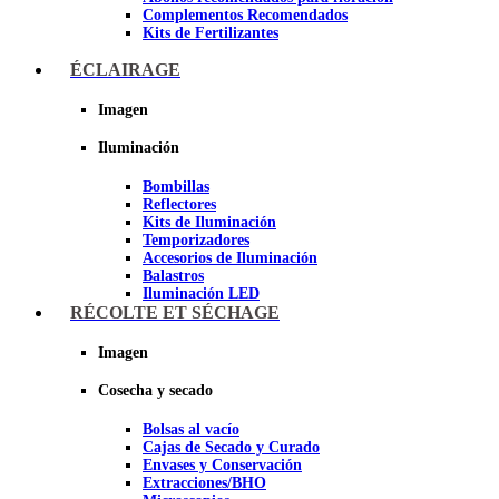
Complementos Recomendados
Kits de Fertilizantes
ÉCLAIRAGE
Imagen
Imagen
Iluminación
Bombillas
Reflectores
Kits de Iluminación
Temporizadores
Accesorios de Iluminación
Balastros
Iluminación LED
Iluminación LEC
RÉCOLTE ET SÉCHAGE
Luz Nocturna
Imagen
Imagen
Cosecha y secado
Bolsas al vacío
Cajas de Secado y Curado
Envases y Conservación
Extracciones/BHO