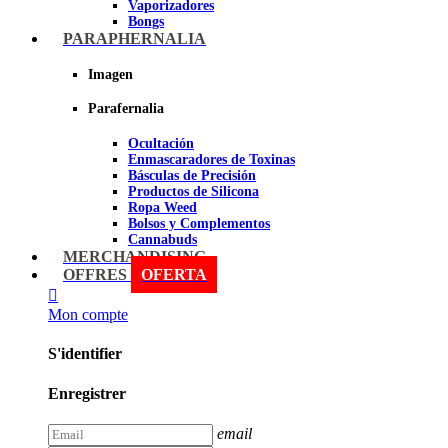
Vaporizadores
Bongs
Bandejas para liar
PARAPHERNALIA
Grinders
Ceniceros para Fumadores
Imagen
Pipas
Pipas BHO
Parafernalia
Dabbers
Ocultación
Imagen
Enmascaradores de Toxinas
Básculas de Precisión
Productos de Silicona
Ropa Weed
Bolsos y Complementos
Cannabuds
Inciensos
MERCHANDISING
Libros y DVD's
OFFRES
OFERTA
Malabares y Juegos
Terpenos
Mon compte
Sniff
S'identifier
Imagen
Enregistrer
email