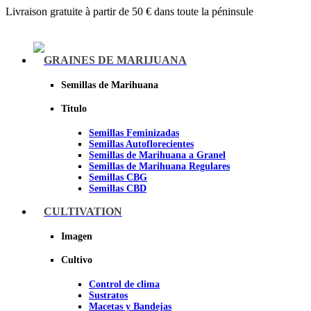
Livraison gratuite à partir de 50 € dans toute la péninsule
Menu
GRAINES DE MARIJUANA
Semillas de Marihuana
Titulo
Semillas Feminizadas
Semillas Autoflorecientes
Semillas de Marihuana a Granel
Semillas de Marihuana Regulares
Semillas CBG
Semillas CBD
CULTIVATION
Sheer seeds
Imagen
Cultivo
Control de clima
Sustratos
Macetas y Bandejas