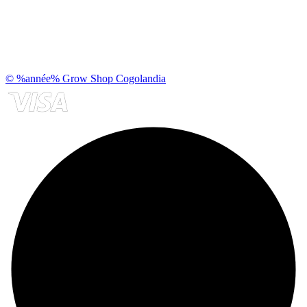
© %année% Grow Shop Cogolandia