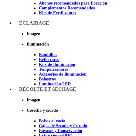
Abonos recomendados para floración
Complementos Recomendados
Kits de Fertilizantes
ÉCLAIRAGE
Imagen
Imagen
Iluminación
Bombillas
Reflectores
Kits de Iluminación
Temporizadores
Accesorios de Iluminación
Balastros
Iluminación LED
Iluminación LEC
RÉCOLTE ET SÉCHAGE
Luz Nocturna
Imagen
Imagen
Cosecha y secado
Bolsas al vacío
Cajas de Secado y Curado
Envases y Conservación
Extracciones/BHO