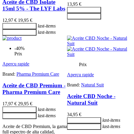
Aceite de CBD Isolate
13,95 €
15ml 5% - The LYF Labs
Ajouter au panier
Ajouter au panier
12,97 €
19,95 €
last-items
Ajouter au panier
last-items
Ajouter au panier
-40%
Prix
Aperçu rapide
Prix
Brand:
Pharma Premium Care
Aperçu rapide
Brand:
Natural Suit
Aceite de CBD Premium -
Pharma Premium Care
Aceite CBD Noche -
Natural Suit
17,97 €
29,95 €
last-items
Ajouter au panier
34,95 €
last-items
Ajouter au panier
last-items
Ajouter au panier
Aceite de CBD Premium, la gama
last-items
Ajouter au panier
full espectro de alta calidad,