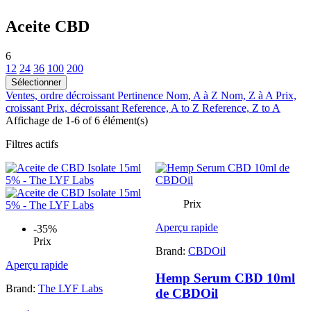
Aceite CBD
6
12
24
36
100
200
Sélectionner
Ventes, ordre décroissant
Pertinence
Nom, A à Z
Nom, Z à A
Prix,
croissant
Prix, décroissant
Reference, A to Z
Reference, Z to A
Affichage de 1-6 of 6 élément(s)
Filtres actifs
Prix
Aperçu rapide
-35%
Prix
Brand:
CBDOil
Aperçu rapide
Hemp Serum CBD 10ml
Brand:
The LYF Labs
de CBDOil