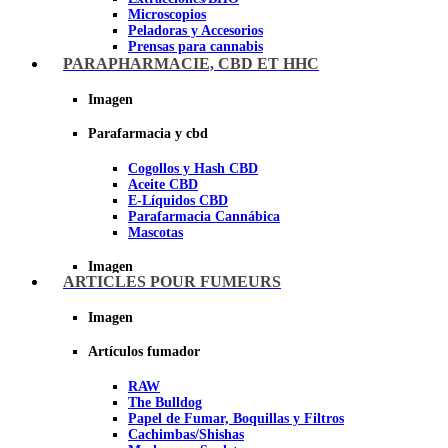
Microscopios
Peladoras y Accesorios
Prensas para cannabis
Secadores de cogollos
PARAPHARMACIE, CBD ET HHC
Tijeras y herramientas de Corte
Imagen
Imagen
Parafarmacia y cbd
Cogollos y Hash CBD
Aceite CBD
E-Líquidos CBD
Parafarmacia Cannábica
Mascotas
Imagen
ARTICLES POUR FUMEURS
Imagen
Artículos fumador
RAW
The Bulldog
Papel de Fumar, Boquillas y Filtros
Cachimbas/Shishas