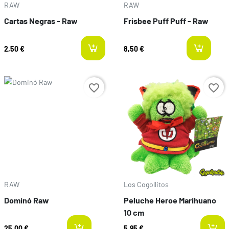
RAW
RAW
Cartas Negras - Raw
Frisbee Puff Puff - Raw
2,50 €
8,50 €
l
Prix
Prix
favorite_border
favorite_border
RAW
Los Cogollitos
Dominó Raw
Peluche Heroe Marihuano
10 cm
25,00 €
5,95 €