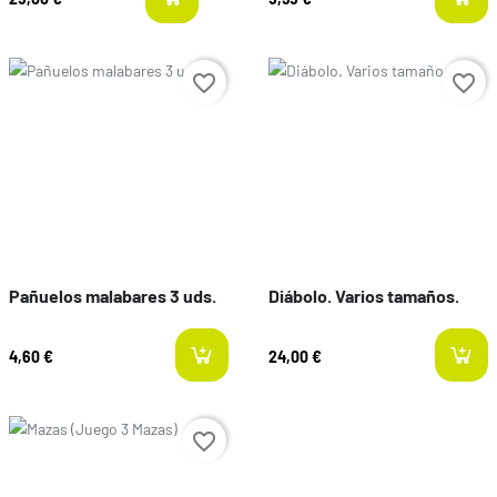
last-items
Prix
Prix
favorite_border
favorite_border
Pañuelos malabares 3 uds.
Diábolo. Varios tamaños.
4,60 €
24,00 €
Prix
favorite_border