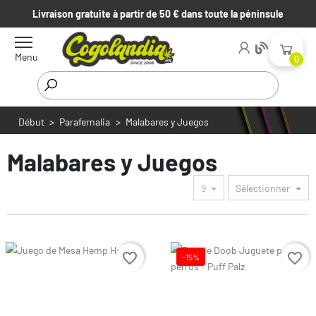
Livraison gratuite à partir de 50 € dans toute la péninsule
Menu
0
Début
Parafernalia
Malabares y Juegos
Malabares y Juegos
9
Sélectionner
Prix
favorite_border
favorite_border
-15%
Prix