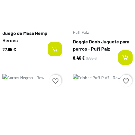
Puff Palz
Juego de Mesa Hemp
Heroes
Doggie Doob Juguete para
perros - Puff Palz
27,95 €
8,46 €
9,95 €
Prix
Prix
favorite_border
favorite_border