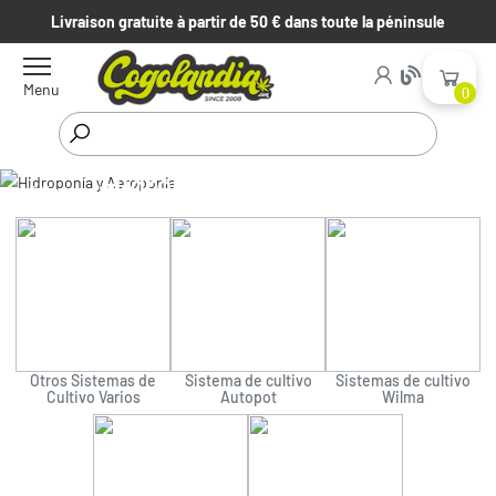
Livraison gratuite à partir de 50 € dans toute la péninsule
Menu
0
Hidroponía y Aeroponía
Début
Cultivo
Hidroponía y Aeroponía
Otros Sistemas de
Sistema de cultivo
Sistemas de cultivo
Cultivo Varios
Autopot
Wilma