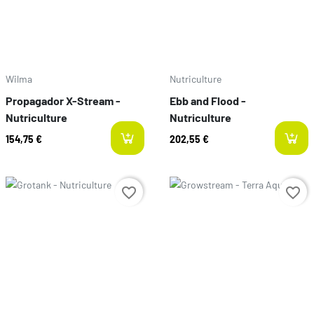
Wilma
Nutriculture
Propagador X-Stream -
Ebb and Flood -
Nutriculture
Nutriculture
154,75 €
202,55 €
Prix
Prix
favorite_border
favorite_border