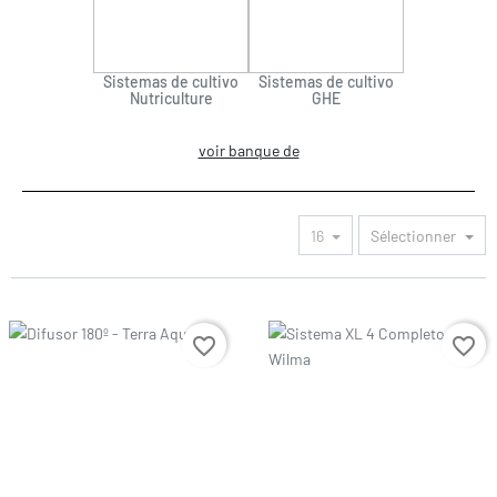
Sistemas de cultivo
Sistemas de cultivo
Nutriculture
GHE
voir banque de
16
Sélectionner
Prix
Prix
favorite_border
favorite_border