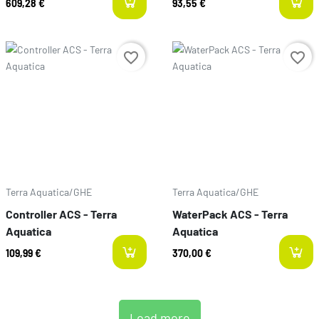
609,28 €
93,55 €
Prix
Prix
favorite_border
favorite_border
Terra Aquatica/GHE
Terra Aquatica/GHE
Controller ACS - Terra
WaterPack ACS - Terra
Aquatica
Aquatica
109,99 €
370,00 €
Load more