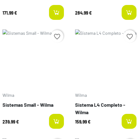
171,99 €
284,99 €
Prix
Prix
favorite_border
favorite_border
Wilma
Wilma
Sistemas Small - Wilma
Sistema L4 Completo -
Wilma
239,99 €
159,99 €