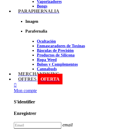
Vaporizadores
Bongs
Bandejas para liar
PARAPHERNALIA
Grinders
Ceniceros para Fumadores
Imagen
Pipas
Pipas BHO
Parafernalia
Dabbers
Ocultación
Imagen
Enmascaradores de Toxinas
Básculas de Precisión
Productos de Silicona
Ropa Weed
Bolsos y Complementos
Cannabuds
Inciensos
MERCHANDISING
Libros y DVD's
OFFRES
OFERTA
Malabares y Juegos
Terpenos
Mon compte
Sniff
S'identifier
Imagen
Enregistrer
email