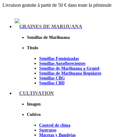
Livraison gratuite à partir de 50 € dans toute la péninsule
Menu
GRAINES DE MARIJUANA
Semillas de Marihuana
Titulo
Semillas Feminizadas
Semillas Autoflorecientes
Semillas de Marihuana a Granel
Semillas de Marihuana Regulares
Semillas CBG
Semillas CBD
CULTIVATION
Sheer seeds
Imagen
Cultivo
Control de clima
Sustratos
Macetas y Bandejas