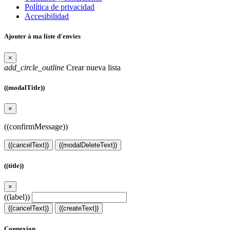
Política de privacidad
Accesibilidad
Ajouter à ma liste d'envies
×
add_circle_outline
Crear nueva lista
((modalTitle))
×
((confirmMessage))
((cancelText))
((modalDeleteText))
((title))
×
((label))
((cancelText))
((createText))
Connexion