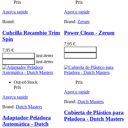
Prix
Prix
Aperçu rapide
Aperçu rapide
Brand:
Brand:
Zerum
Cuhcilla Recambio Trim
Power Clean - Zerum
Spin
7,95 €
Ajouter au panier
7,95 €
last-items
Ajouter au panier
Ajouter au panier
last-items
Ajouter au panier
Out-of-Stock
Prix
Prix
Aperçu rapide
Aperçu rapide
Brand:
Dutch Masters
Brand:
Dutch Masters
Cubierta de Plástico para
Adaptador Peladora
Peladora - Dutch Masters
Automática - Dutch