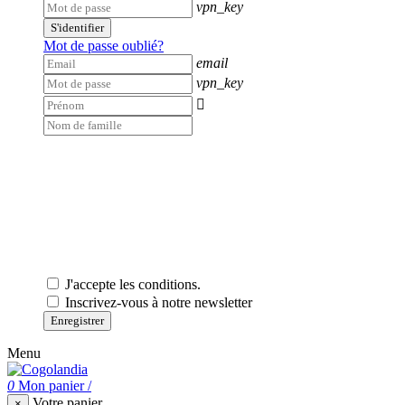
vpn_key
S'identifier
Mot de passe oublié?
email
vpn_key

J'accepte les conditions.
Inscrivez-vous à notre newsletter
Enregistrer
Menu
0
Mon panier
/
Votre panier
×