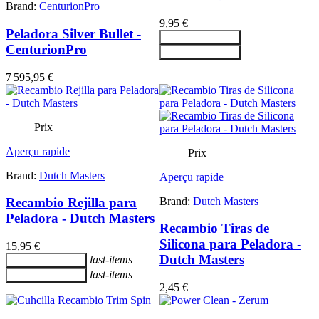
Brand:
CenturionPro
9,95 €
Peladora Silver Bullet -
Ajouter au panier
CenturionPro
Ajouter au panier
7 595,95 €
Prix
Aperçu rapide
Prix
Brand:
Dutch Masters
Aperçu rapide
Brand:
Dutch Masters
Recambio Rejilla para
Peladora - Dutch Masters
Recambio Tiras de
Silicona para Peladora -
15,95 €
Dutch Masters
last-items
Ajouter au panier
last-items
Ajouter au panier
2,45 €