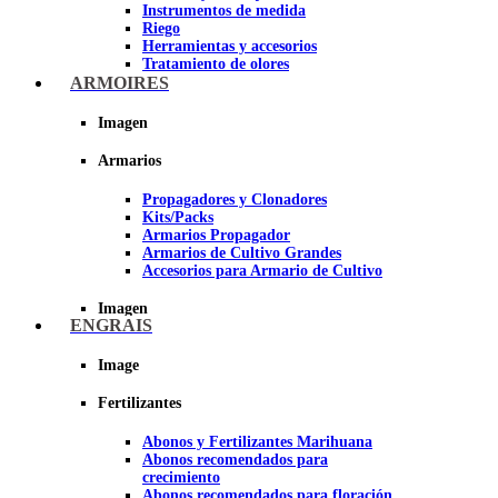
Instrumentos de medida
Riego
Herramientas y accesorios
Tratamiento de olores
Insecticidas y fungicidas
ARMOIRES
Hidroponía y Aeroponía
Papel Reflectante para Cultivo de
Imagen
Interior
Armarios
Imagen
Propagadores y Clonadores
Kits/Packs
Armarios Propagador
Armarios de Cultivo Grandes
Accesorios para Armario de Cultivo
Imagen
ENGRAIS
Image
Fertilizantes
Abonos y Fertilizantes Marihuana
Abonos recomendados para
crecimiento
Abonos recomendados para floración