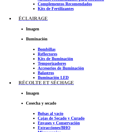
Complementos Recomendados
Kits de Fertilizantes
ÉCLAIRAGE
Imagen
Imagen
Iluminación
Bombillas
Reflectores
Kits de Iluminación
Temporizadores
Accesorios de Iluminación
Balastros
Iluminación LED
Iluminación LEC
RÉCOLTE ET SÉCHAGE
Luz Nocturna
Imagen
Imagen
Cosecha y secado
Bolsas al vacío
Cajas de Secado y Curado
Envases y Conservación
Extracciones/BHO