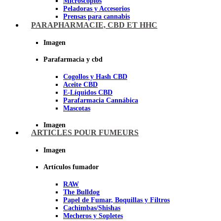
Microscopios
Peladoras y Accesorios
Prensas para cannabis
Secadores de cogollos
PARAPHARMACIE, CBD ET HHC
Tijeras y herramientas de Corte
Imagen
Imagen
Parafarmacia y cbd
Cogollos y Hash CBD
Aceite CBD
E-Líquidos CBD
Parafarmacia Cannábica
Mascotas
Imagen
ARTICLES POUR FUMEURS
Imagen
Artículos fumador
RAW
The Bulldog
Papel de Fumar, Boquillas y Filtros
Cachimbas/Shishas
Mecheros y Sopletes