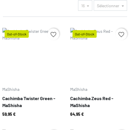
16
Sélectionner
favorite_border
favorite_border
Out-of-Stock
Out-of-Stock
Prix
Prix
MaShisha
MaShisha
Cachimba Twister Green -
Cachimba Zeus Red -
MaShisha
MaShisha
59,95 €
64,95 €