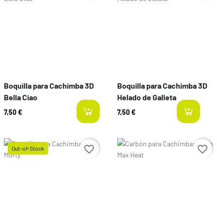
Boquilla para Cachimba 3D
Boquilla para Cachimba 3D
Bella Ciao
Helado de Galleta
7,50 €
7,50 €
l
Prix
favorite_border
favorite_border
Out-of-Stock
Prix