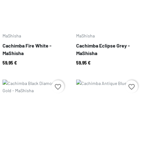
MaShisha
MaShisha
Cachimba Fire White -
Cachimba Eclipse Grey -
MaShisha
MaShisha
59,95 €
59,95 €
Prix
Prix
favorite_border
favorite_border