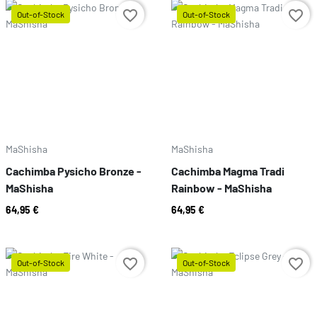
favorite_border
favorite_border
Out-of-Stock
Out-of-Stock
Prix
Prix
MaShisha
MaShisha
Cachimba Pysicho Bronze -
Cachimba Magma Tradi
MaShisha
Rainbow - MaShisha
64,95 €
64,95 €
favorite_border
favorite_border
Out-of-Stock
Out-of-Stock
Prix
Prix