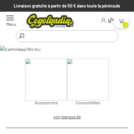
Livraison gratuite à partir de 50 € dans toute la péninsule
Menu
0
Cachimbas/Shishas
Début
Artículos de fumador
Cachimbas/Shishas
Accessories
Consumibles
voir banque de