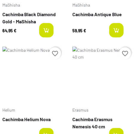
MaShisha
MaShisha
Cachimba Black Diamond
Cachimba Antique Blue
Gold - MaShisha
64,95 €
59,95 €
last-items
l
Prix
Prix
favorite_border
favorite_border
Helium
Erasmus
Cachimba Helium Nova
Cachimba Erasmus
Nemesis 40 cm