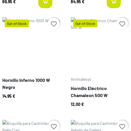
69,95 €
84,95 €
last-items
l
favorite_border
favorite_border
Out-of-Stock
Out-of-Stock
Prix
Prix
Animalesys
Hornillo Inferno 1000 W
Negro
Hornillo Eléctrico
Chamaleon 500 W
14,95 €
12,00 €
Prix
Prix
favorite_border
favorite_border