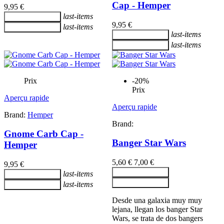
Cap - Hemper
9,95 €
last-items
Ajouter au panier
9,95 €
last-items
Ajouter au panier
last-items
Ajouter au panier
last-items
Ajouter au panier
Prix
-20%
Prix
Aperçu rapide
Aperçu rapide
Brand:
Hemper
Brand:
Gnome Carb Cap -
Banger Star Wars
Hemper
5,60 €
7,00 €
9,95 €
Ajouter au panier
last-items
Ajouter au panier
Ajouter au panier
last-items
Ajouter au panier
Desde una galaxia muy muy
lejana, llegan los banger Star
Wars, se trata de dos bangers