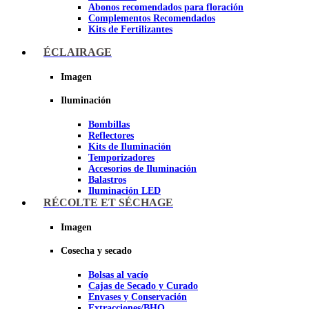
Abonos recomendados para floración
Complementos Recomendados
Kits de Fertilizantes
ÉCLAIRAGE
Imagen
Imagen
Iluminación
Bombillas
Reflectores
Kits de Iluminación
Temporizadores
Accesorios de Iluminación
Balastros
Iluminación LED
Iluminación LEC
RÉCOLTE ET SÉCHAGE
Luz Nocturna
Imagen
Imagen
Cosecha y secado
Bolsas al vacío
Cajas de Secado y Curado
Envases y Conservación
Extracciones/BHO