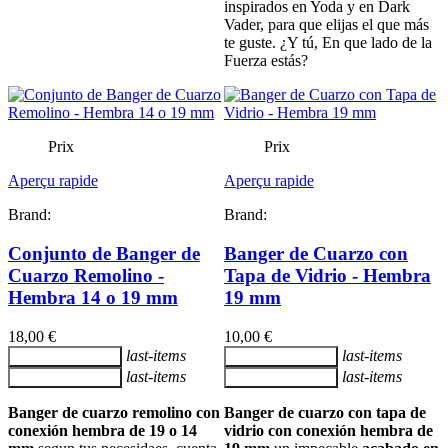
inspirados en Yoda y en Dark
Vader, para que elijas el que más
te guste. ¿Y tú, En que lado de la
Fuerza estás?
Prix
Prix
Aperçu rapide
Aperçu rapide
Brand:
Brand:
Conjunto de Banger de
Banger de Cuarzo con
Cuarzo Remolino -
Tapa de Vidrio - Hembra
Hembra 14 o 19 mm
19 mm
18,00 €
10,00 €
last-items
last-items
Ajouter au panier
Ajouter au panier
last-items
last-items
Ajouter au panier
Ajouter au panier
Banger de cuarzo remolino con
Banger de cuarzo con tapa de
conexión hembra de 19 o 14
vidrio con conexión hembra de