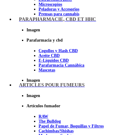
Microscopios
Peladoras y Accesorios
Prensas para cannabis
Secadores de cogollos
PARAPHARMACIE, CBD ET HHC
Tijeras y herramientas de Corte
Imagen
Imagen
Parafarmacia y cbd
Cogollos y Hash CBD
Aceite CBD
E-Líquidos CBD
Parafarmacia Cannábica
Mascotas
Imagen
ARTICLES POUR FUMEURS
Imagen
Artículos fumador
RAW
The Bulldog
Papel de Fumar, Boquillas y Filtros
Cachimbas/Shishas