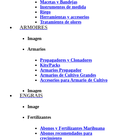
Macetas y Bandejas
Instrumentos de medida
Riego
Herramientas y accesorios
Tratamiento de olores
Insecticidas y fungicidas
ARMOIRES
Hidroponía y Aeroponía
Papel Reflectante para Cultivo de
Imagen
Interior
Armarios
Imagen
Propagadores y Clonadores
Kits/Packs
Armarios Propagador
Armarios de Cultivo Grandes
Accesorios para Armario de Cultivo
Imagen
ENGRAIS
Image
Fertilizantes
Abonos y Fertilizantes Marihuana
Abonos recomendados para
crecimiento