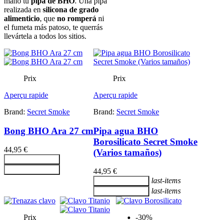
mano tu
pipa de BHO
. Una pipa
realizada en
silicona de grado
alimenticio
, que
no romperá
ni
el fumeta más patoso, te querrás
llevártela a todos los sitios.
Prix
Prix
Aperçu rapide
Aperçu rapide
Brand:
Secret Smoke
Brand:
Secret Smoke
Bong BHO Ara 27 cm
Pipa agua BHO
Borosilicato Secret Smoke
44,95 €
(Varios tamaños)
Ajouter au panier
Ajouter au panier
44,95 €
last-items
Ajouter au panier
last-items
Ajouter au panier
Prix
-30%