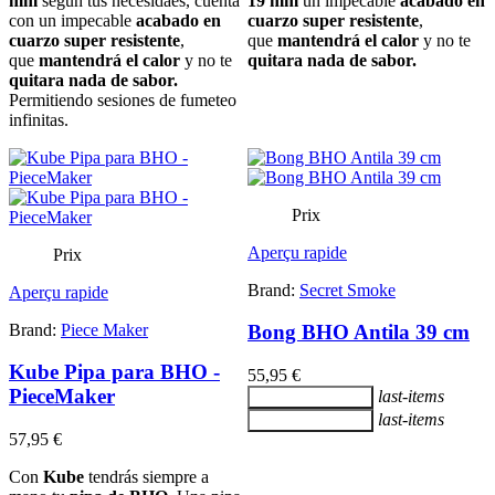
mm
segun tus necesidaes, cuenta
19 mm
un impecable
acabado en
con un impecable
acabado en
cuarzo super resistente
,
cuarzo super resistente
,
que
mantendrá el calor
y no te
que
mantendrá el calor
y no te
quitara nada de sabor.
quitara nada de sabor.
Permitiendo sesiones de fumeteo
infinitas.
Prix
Aperçu rapide
Prix
Brand:
Secret Smoke
Aperçu rapide
Brand:
Piece Maker
Bong BHO Antila 39 cm
Kube Pipa para BHO -
55,95 €
PieceMaker
last-items
Ajouter au panier
last-items
Ajouter au panier
57,95 €
Con
Kube
tendrás siempre a