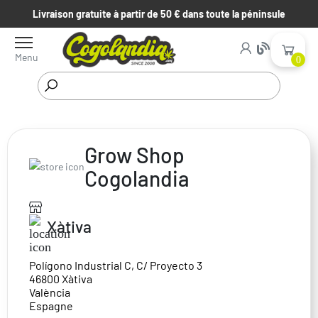
Livraison gratuite à partir de 50 € dans toute la péninsule
Menu
0
Grow Shop
Début
Nos magasins
Cogolandia
Xàtiva
Polígono Industrial C, C/ Proyecto 3
46800 Xàtiva
València
Espagne