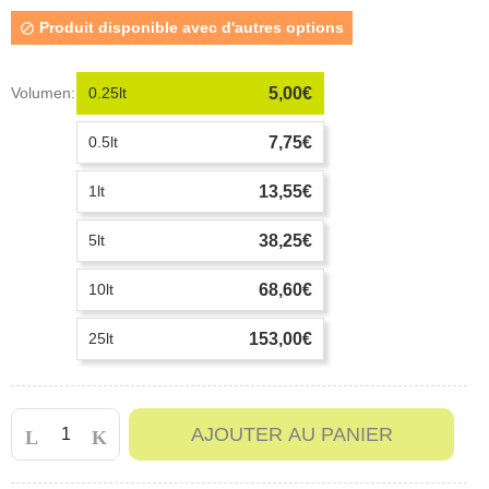
Produit disponible avec d'autres options

Volumen:
0.25lt
5,00€
0.5lt
7,75€
1lt
13,55€
5lt
38,25€
10lt
68,60€
25lt
153,00€
AJOUTER AU PANIER