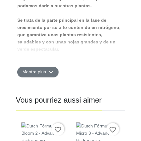
podamos darle a nuestras plantas.
Se trata de la parte principal en la fase de
crecimiento por su alto contenido en nitrógeno,
que garantiza unas plantas resistentes,
saludables y con unas hojas grandes y de un
verde espectacular.
En Grow Shop Cogolandia recomendamos Dutch
Formula como unos de los mejores 3 en 1 del
expand_more
Montre plus
mercado, también es importante seguir la tabla
de abonado, con un poco de pericia cualquier
cultivador conseguirá preparar su propia
Vous pourriez aussi aimer
combinación de macronutrientes y
micronutrientes que garantice una alimentación
perfecta e inigualable.
MODE DE EMPLEO:
Prix
Prix
favorite_border
favorite_border