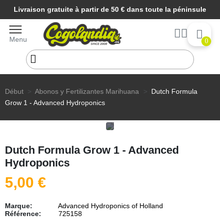
Livraison gratuite à partir de 50 € dans toute la péninsule
Menu
0
Début
Abonos y Fertilizantes Marihuana
Dutch Formula
Grow 1 - Advanced Hydroponics
Dutch Formula Grow 1 - Advanced
Hydroponics
5,00 €
Marque:
Advanced Hydroponics of Holland
Référence:
725158