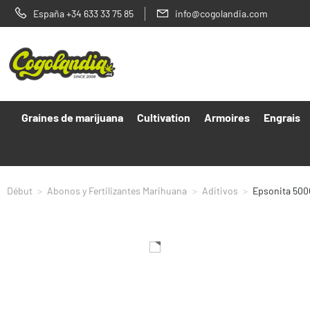
España +34 633 33 75 85
info@cogolandia.com
Graines de marijuana
Cultivation
Armoires
Engrais
Début
Abonos y Fertilizantes Marihuana
Aditivos
Epsonita 500
Clic
para
expandir