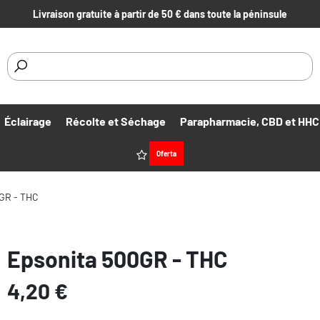
Livraison gratuite à partir de 50 € dans toute la péninsule
Éclairage
Récolte et Séchage
Parapharmacie, CBD et HHC
Offres
Oferta
GR - THC
Epsonita 500GR - THC
4,20 €