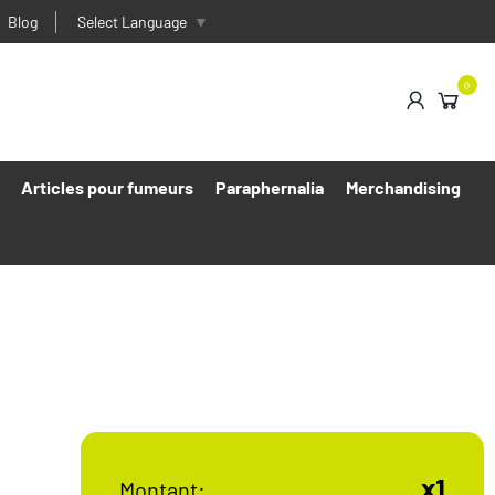
Blog
Select Language
▼
0
Articles pour fumeurs
Paraphernalia
Merchandising
x1
Montant: