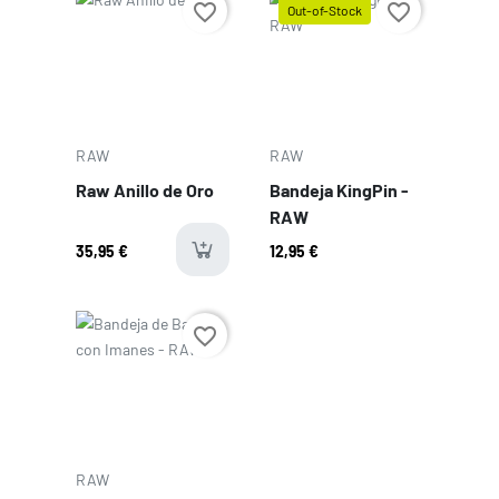
Prix
favorite_border
favorite_border
Out-of-Stock
Prix
RAW
RAW
Raw Anillo de Oro
Bandeja KingPin -
RAW
35,95 €
12,95 €
Prix
favorite_border
RAW