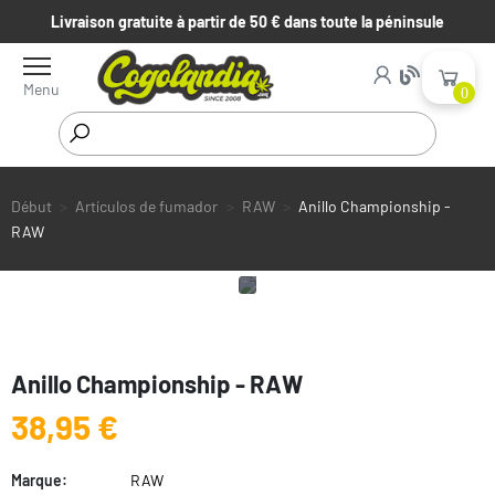
Livraison gratuite à partir de 50 € dans toute la péninsule
Menu
0
Début
Artículos de fumador
RAW
Anillo Championship -
RAW
Anillo Championship - RAW
38,95 €
Marque:
RAW