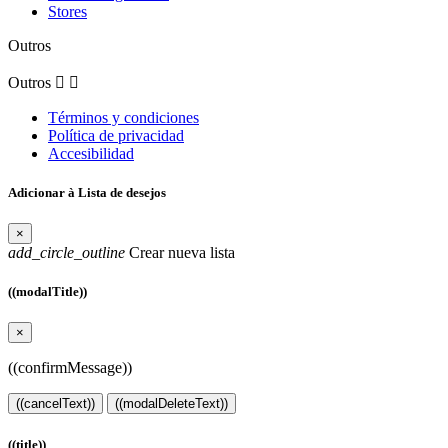
Stores
Outros
Outros


Términos y condiciones
Política de privacidad
Accesibilidad
Adicionar à Lista de desejos
×
add_circle_outline
Crear nueva lista
((modalTitle))
×
((confirmMessage))
((cancelText))
((modalDeleteText))
((title))