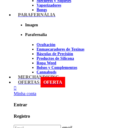
Mecheros y Sopletes
Vaporizadores
Bongs
Bandejas para liar
PARAFERNÁLIA
Grinders
Ceniceros para Fumadores
Imagen
Pipas
Pipas BHO
Parafernalia
Dabbers
Ocultación
Imagen
Enmascaradores de Toxinas
Básculas de Precisión
Productos de Silicona
Ropa Weed
Bolsos y Complementos
Cannabuds
Inciensos
MERCHANDISING
Libros y DVD's
OFERTAS
OFERTA
Malabares y Juegos
Terpenos
Minha conta
Sniff
Entrar
Imagen
Registro
email