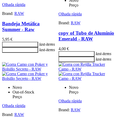
Novo
Olhada rápida
Preço
Brand:
RAW
Olhada rápida
Brand:
RAW
Bandeja Metálica
Summer - Raw
copy of Tubo de Aluminio
Emerald - RAW
5,95 €
last-items
Adicionar ao carrinho
4,00 €
last-items
Adicionar ao carrinho
last-items
Adicionar ao carrinho
last-items
Adicionar ao carrinho
Novo
Novo
Out-of-Stock
Preço
Preço
Olhada rápida
Olhada rápida
Brand:
RAW
Brand:
RAW