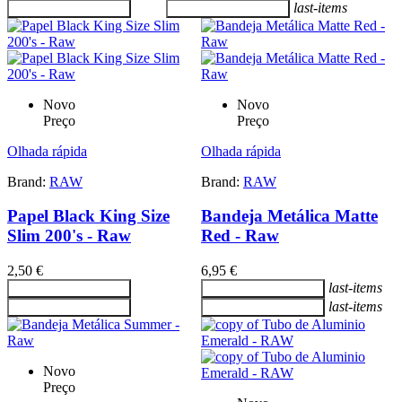
last-items
Adicionar ao carrinho
Adicionar ao carrinho
Novo
Novo
Preço
Preço
Olhada rápida
Olhada rápida
Brand:
RAW
Brand:
RAW
Papel Black King Size
Bandeja Metálica Matte
Slim 200's - Raw
Red - Raw
2,50 €
6,95 €
last-items
Adicionar ao carrinho
Adicionar ao carrinho
last-items
Adicionar ao carrinho
Adicionar ao carrinho
Novo
Preço