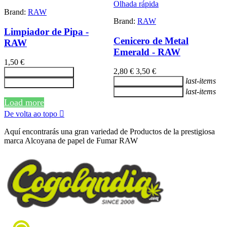
Olhada rápida
Brand:
RAW
Brand:
RAW
Limpiador de Pipa -
Cenicero de Metal
RAW
Emerald - RAW
1,50 €
2,80 €
3,50 €
Adicionar ao carrinho
last-items
Adicionar ao carrinho
Adicionar ao carrinho
last-items
Adicionar ao carrinho
Load more
De volta ao topo

Aquí encontrarás una gran variedad de Productos de la prestigiosa
marca Alcoyana de papel de Fumar RAW