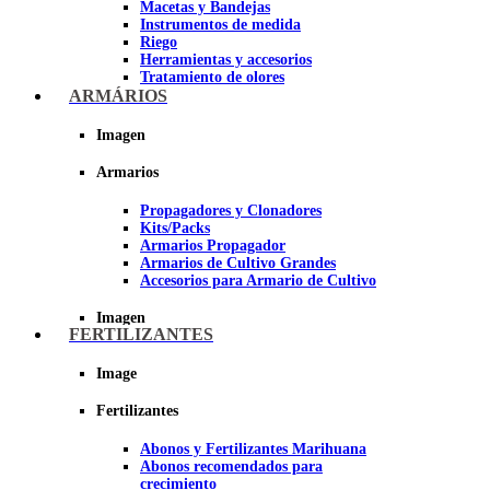
Macetas y Bandejas
Instrumentos de medida
Riego
Herramientas y accesorios
Tratamiento de olores
Insecticidas y fungicidas
ARMÁRIOS
Hidroponía y Aeroponía
Papel Reflectante para Cultivo de
Imagen
Interior
Armarios
Imagen
Propagadores y Clonadores
Kits/Packs
Armarios Propagador
Armarios de Cultivo Grandes
Accesorios para Armario de Cultivo
Imagen
FERTILIZANTES
Image
Fertilizantes
Abonos y Fertilizantes Marihuana
Abonos recomendados para
crecimiento