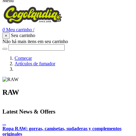
Menu
0
Meu carrinho
/
Seu carrinho
×
Não há mais itens em seu carrinho
Começar
Artículos de fumador
RAW
RAW
Latest News & Offers
...
Ropa RAW: gorras, camisetas, sudaderas y complementos
originales