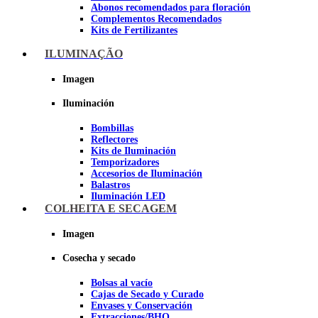
Abonos recomendados para floración
Complementos Recomendados
Kits de Fertilizantes
ILUMINAÇÃO
Imagen
Imagen
Iluminación
Bombillas
Reflectores
Kits de Iluminación
Temporizadores
Accesorios de Iluminación
Balastros
Iluminación LED
Iluminación LEC
COLHEITA E SECAGEM
Luz Nocturna
Imagen
Imagen
Cosecha y secado
Bolsas al vacío
Cajas de Secado y Curado
Envases y Conservación
Extracciones/BHO