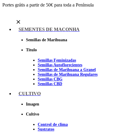
Portes grátis a partir de 50€ para toda a Península
Menu
SEMENTES DE MACONHA
Semillas de Marihuana
Titulo
Semillas Feminizadas
Semillas Autoflorecientes
Semillas de Marihuana a Granel
Semillas de Marihuana Regulares
Semillas CBG
Semillas CBD
CULTIVO
Sheer seeds
Imagen
Cultivo
Control de clima
Sustratos