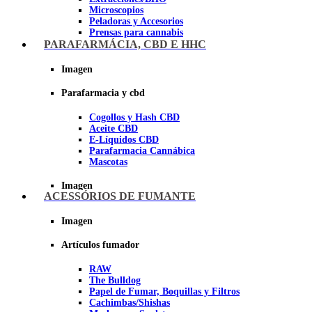
Microscopios
Peladoras y Accesorios
Prensas para cannabis
Secadores de cogollos
PARAFARMÁCIA, CBD E HHC
Tijeras y herramientas de Corte
Imagen
Imagen
Parafarmacia y cbd
Cogollos y Hash CBD
Aceite CBD
E-Líquidos CBD
Parafarmacia Cannábica
Mascotas
Imagen
ACESSÓRIOS DE FUMANTE
Imagen
Artículos fumador
RAW
The Bulldog
Papel de Fumar, Boquillas y Filtros
Cachimbas/Shishas