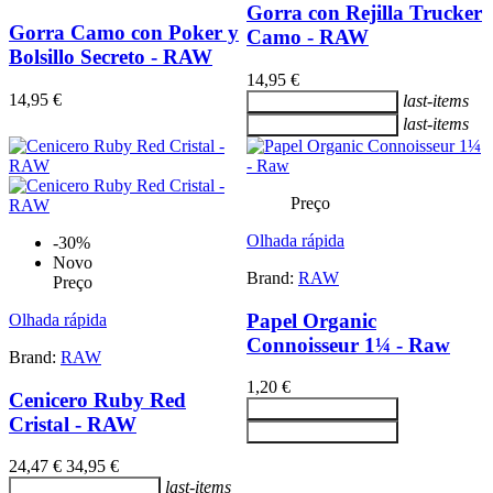
Gorra con Rejilla Trucker
Gorra Camo con Poker y
Camo - RAW
Bolsillo Secreto - RAW
14,95 €
14,95 €
last-items
Adicionar ao carrinho
last-items
Adicionar ao carrinho
Preço
Olhada rápida
-30%
Novo
Brand:
RAW
Preço
Papel Organic
Olhada rápida
Connoisseur 1¼ - Raw
Brand:
RAW
1,20 €
Cenicero Ruby Red
Adicionar ao carrinho
Cristal - RAW
Adicionar ao carrinho
24,47 €
34,95 €
last-items
Adicionar ao carrinho