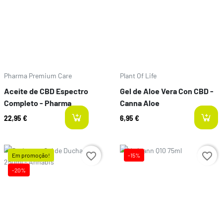
Pharma Premium Care
Plant Of Life
Aceite de CBD Espectro
Gel de Aloe Vera Con CBD -
Completo - Pharma
Canna Aloe
22,95 €
6,95 €
last-items
favorite_border
favorite_border
Em promoção!
-15%
Preço
-20%
Preço