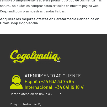
sensible o simplemente te apetece probar otro tipo de cosmética más
natural, no dudes en comprar estos artículos en nuestra página web
Cogolandi.com o en nuestras tiendas físicas.
Adquiere las mejores ofertas en Parafarmácia Cannábica en
Grow Shop Cogolandia.
ATENDIMENTO AO CLIENTE
España +34 633 33 75 85
Internacional: +34 641 19 18 41
Horario atención de 9:30h a 20:00h
Polígono Industrial C,