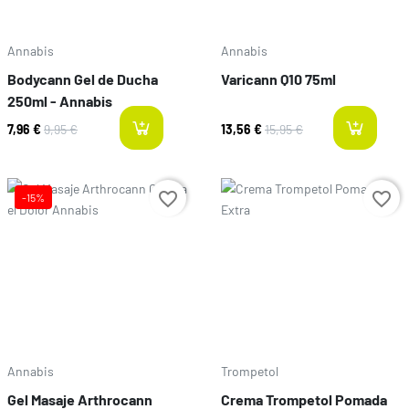
Annabis
Annabis
Bodycann Gel de Ducha
Varicann Q10 75ml
250ml - Annabis
7,96 €
9,95 €
13,56 €
15,95 €
last-items
l
Preço
favorite_border
favorite_border
-15%
Preço
Annabis
Trompetol
Gel Masaje Arthrocann
Crema Trompetol Pomada