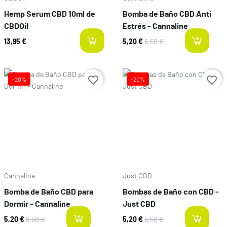
Hemp Serum CBD 10ml de
Bomba de Baño CBD Anti
CBDOil
Estrés - Cannaline
13,95 €
5,20 €
6,50 €
l
favorite_border
favorite_border
-20%
-20%
Preço
Preço
Cannaline
Just CBD
Bomba de Baño CBD para
Bombas de Baño con CBD -
Dormir - Cannaline
Just CBD
5,20 €
6,50 €
5,20 €
6,50 €
last-items
l