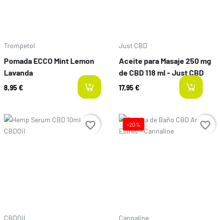
Trompetol
Just CBD
Pomada ECCO Mint Lemon
Aceite para Masaje 250 mg
Lavanda
de CBD 118 ml - Just CBD
8,95 €
17,95 €
l
Preço
favorite_border
favorite_border
-20%
Preço
CBDOil
Cannaline