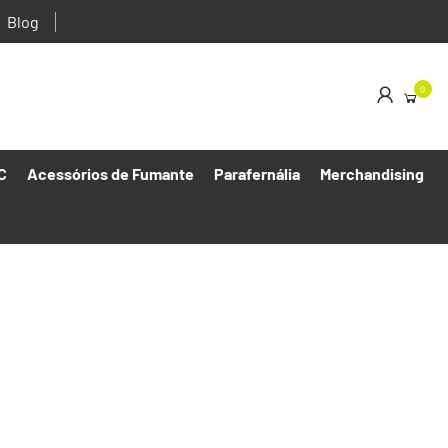
Blog
0
C
Acessórios de Fumante
Parafernália
Merchandising