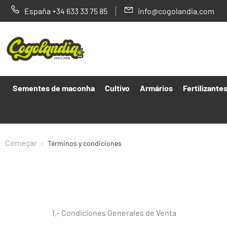
España +34 633 33 75 85
info@cogolandia.com
Sementes de maconha
Cultivo
Armários
Fertilizante
Começar
Términos y condiciones
1.-
Condiciones Generales de Venta