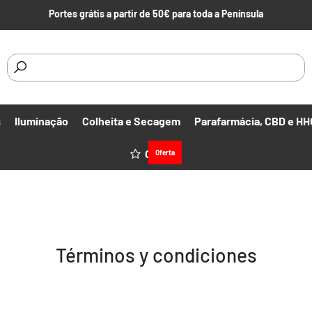
Portes grátis a partir de 50€ para toda a Península
s
Iluminação
Colheita e Secagem
Parafarmácia, CBD e HH
Ofertas
Oferta
Términos y condiciones