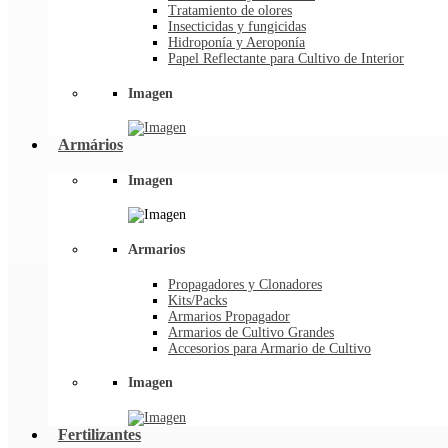
Tratamiento de olores
Insecticidas y fungicidas
Hidroponía y Aeroponía
Papel Reflectante para Cultivo de Interior
Imagen
Armários
Imagen
Armarios
Propagadores y Clonadores
Kits/Packs
Armarios Propagador
Armarios de Cultivo Grandes
Accesorios para Armario de Cultivo
Imagen
Fertilizantes