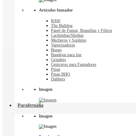
Artículos fumador
RAW
The Bulldog
Papel de Fumar, Boquillas y Filtros
Cachimbas/Shishas
Mecheros y Sopletes
Vaporizadores
Bongs
Bandejas para liar
Grinders
Ceniceros para Fumadores
Pipas
Pipas BHO
Dabbers
Imagen
Parafernália
Imagen