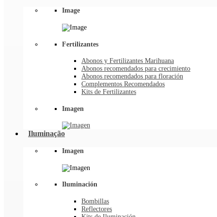
Image
Fertilizantes
Abonos y Fertilizantes Marihuana
Abonos recomendados para crecimiento
Abonos recomendados para floración
Complementos Recomendados
Kits de Fertilizantes
Imagen
Iluminação
Imagen
Iluminación
Bombillas
Reflectores
Kits de Iluminación