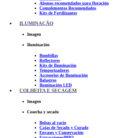
Abonos recomendados para floración
Complementos Recomendados
Kits de Fertilizantes
ILUMINAÇÃO
Imagen
Imagen
Iluminación
Bombillas
Reflectores
Kits de Iluminación
Temporizadores
Accesorios de Iluminación
Balastros
Iluminación LED
Iluminación LEC
COLHEITA E SECAGEM
Luz Nocturna
Imagen
Imagen
Cosecha y secado
Bolsas al vacío
Cajas de Secado y Curado
Envases y Conservación
Extracciones/BHO