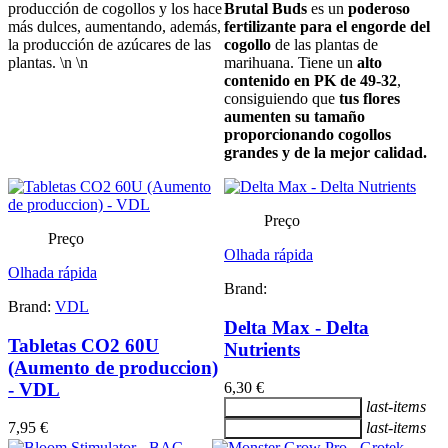
producción de cogollos y los hace
Brutal Buds
es un
poderoso
más dulces, aumentando, además,
fertilizante para el engorde del
la producción de azúcares de las
cogollo
de las plantas de
plantas. \n \n
marihuana. Tiene un
alto
contenido en PK de 49-32
,
consiguiendo que
tus flores
aumenten su tamaño
proporcionando cogollos
grandes y de la mejor calidad.
Preço
Preço
Olhada rápida
Olhada rápida
Brand:
Brand:
VDL
Delta Max - Delta
Tabletas CO2 60U
Nutrients
(Aumento de produccion)
- VDL
6,30 €
last-items
Adicionar ao carrinho
7,95 €
last-items
Adicionar ao carrinho