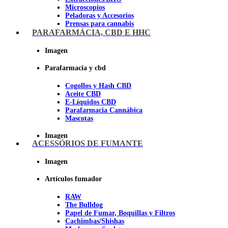
Microscopios
Peladoras y Accesorios
Prensas para cannabis
Secadores de cogollos
PARAFARMÁCIA, CBD E HHC
Tijeras y herramientas de Corte
Imagen
Imagen
Parafarmacia y cbd
Cogollos y Hash CBD
Aceite CBD
E-Líquidos CBD
Parafarmacia Cannábica
Mascotas
Imagen
ACESSÓRIOS DE FUMANTE
Imagen
Artículos fumador
RAW
The Bulldog
Papel de Fumar, Boquillas y Filtros
Cachimbas/Shishas