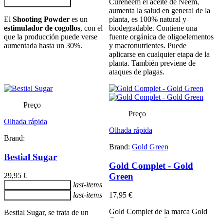
Cureneem el aceite de Neem,
Adicionar ao carrinho
aumenta la salud en general de la
El
Shooting Powder
es un
planta, es 100% natural y
estimulador de cogollos
, con el
biodegradable. Contiene una
que la producción puede verse
fuente orgánica de oligoelementos
aumentada hasta un 30%.
y macronutrientes. Puede
aplicarse en cualquier etapa de la
planta. También previene de
ataques de plagas.
Preço
Preço
Olhada rápida
Olhada rápida
Brand:
Brand:
Gold Green
Bestial Sugar
Gold Complet - Gold
Green
29,95 €
last-items
Adicionar ao carrinho
last-items
17,95 €
Adicionar ao carrinho
Gold Complet de la marca Gold
Bestial Sugar, se trata de un