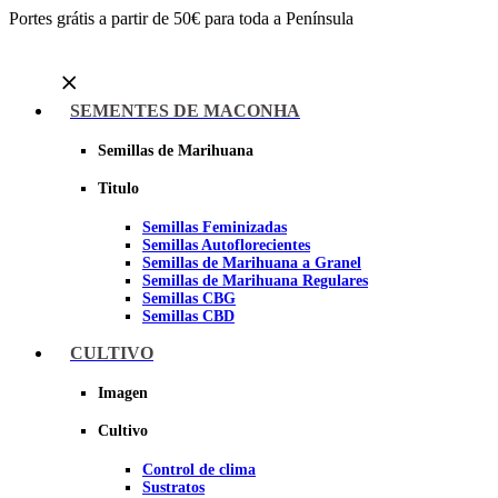
Portes grátis a partir de 50€ para toda a Península
Menu
SEMENTES DE MACONHA
Semillas de Marihuana
Titulo
Semillas Feminizadas
Semillas Autoflorecientes
Semillas de Marihuana a Granel
Semillas de Marihuana Regulares
Semillas CBG
Semillas CBD
CULTIVO
Sheer seeds
Imagen
Cultivo
Control de clima
Sustratos