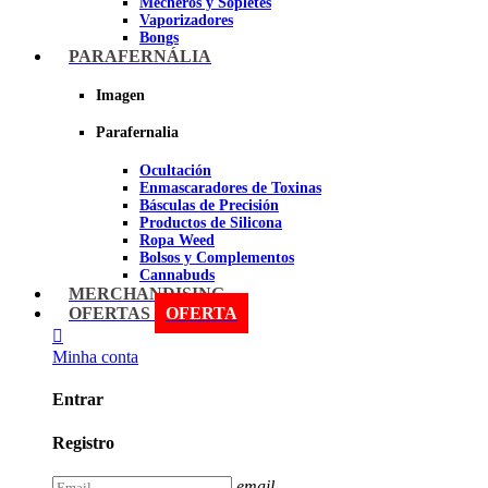
Mecheros y Sopletes
Vaporizadores
Bongs
Bandejas para liar
PARAFERNÁLIA
Grinders
Ceniceros para Fumadores
Imagen
Pipas
Pipas BHO
Parafernalia
Dabbers
Ocultación
Imagen
Enmascaradores de Toxinas
Básculas de Precisión
Productos de Silicona
Ropa Weed
Bolsos y Complementos
Cannabuds
Inciensos
MERCHANDISING
Libros y DVD's
OFERTAS
OFERTA
Malabares y Juegos
Terpenos
Minha conta
Sniff
Entrar
Imagen
Registro
email