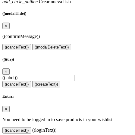
add_circle_outline
Crear nueva lista
((modalTitle))
×
((confirmMessage))
((cancelText))
((modalDeleteText))
((title))
×
((label))
((cancelText))
((createText))
Entrar
×
You need to be logged in to save products in your wishlist.
((loginText))
((cancelText))