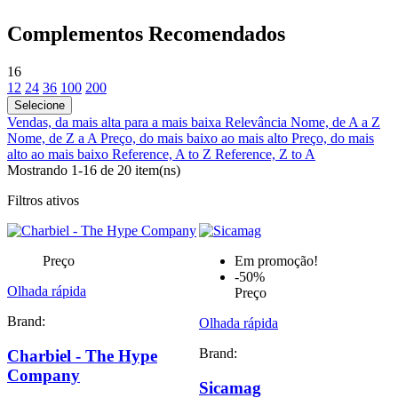
Complementos Recomendados
16
12
24
36
100
200
Selecione
Vendas, da mais alta para a mais baixa
Relevância
Nome, de A a Z
Nome, de Z a A
Preço, do mais baixo ao mais alto
Preço, do mais
alto ao mais baixo
Reference, A to Z
Reference, Z to A
Mostrando 1-16 de 20 item(ns)
Filtros ativos
Preço
Em promoção!
-50%
Olhada rápida
Preço
Brand:
Olhada rápida
Brand:
Charbiel - The Hype
Company
Sicamag