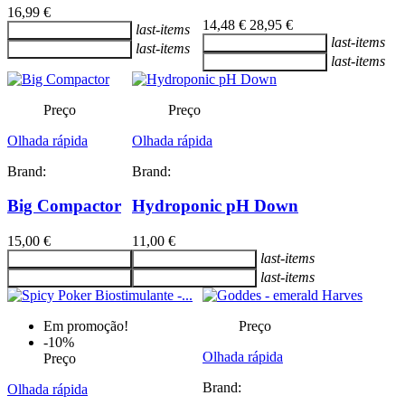
16,99 €
14,48 €
28,95 €
last-items
Adicionar ao carrinho
last-items
Adicionar ao carrinho
last-items
Adicionar ao carrinho
last-items
Adicionar ao carrinho
Preço
Preço
Olhada rápida
Olhada rápida
Brand:
Brand:
Big Compactor
Hydroponic pH Down
15,00 €
11,00 €
last-items
Adicionar ao carrinho
Adicionar ao carrinho
last-items
Adicionar ao carrinho
Adicionar ao carrinho
Em promoção!
Preço
-10%
Olhada rápida
Preço
Brand:
Olhada rápida