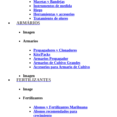
Macetas y Bandejas
Instrumentos de medida
Riego
Herramientas y accesorios
Tratamiento de olores
Insecticidas y fungicidas
ARMÁRIOS
Hidroponía y Aeroponía
Papel Reflectante para Cultivo de
Imagen
Interior
Armarios
Imagen
Propagadores y Clonadores
Kits/Packs
Armarios Propagador
Armarios de Cultivo Grandes
Accesorios para Armario de Cultivo
Imagen
FERTILIZANTES
Image
Fertilizantes
Abonos y Fertilizantes Marihuana
Abonos recomendados para
crecimiento