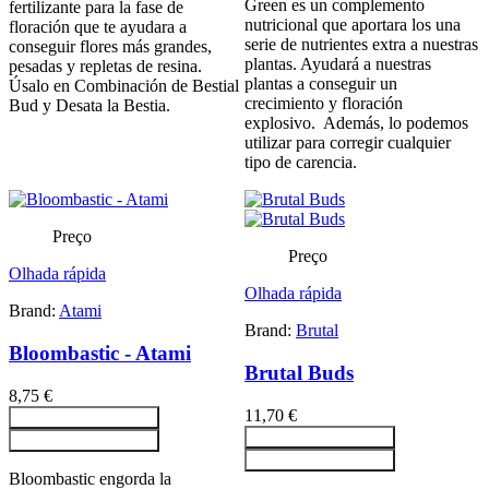
Green es un complemento
fertilizante para la fase de
nutricional que aportara los una
floración que te ayudara a
serie de nutrientes extra a nuestras
conseguir flores más grandes,
plantas. Ayudará a nuestras
pesadas y repletas de resina.
plantas a conseguir un
Úsalo en Combinación de Bestial
crecimiento y floración
Bud y Desata la Bestia.
explosivo. Además, lo podemos
utilizar para corregir cualquier
tipo de carencia.
Preço
Preço
Olhada rápida
Olhada rápida
Brand:
Atami
Brand:
Brutal
Bloombastic - Atami
Brutal Buds
8,75 €
11,70 €
Adicionar ao carrinho
Adicionar ao carrinho
Adicionar ao carrinho
Adicionar ao carrinho
Bloombastic engorda la