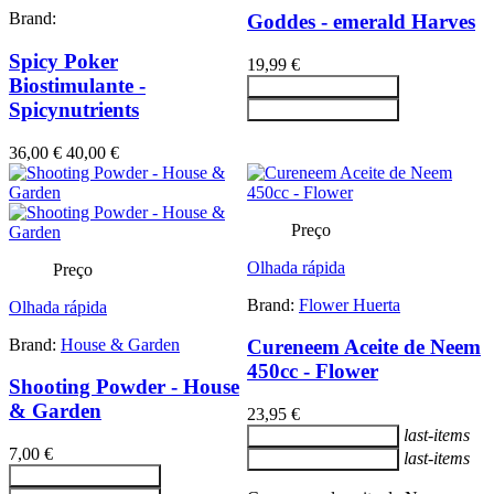
Brand:
Goddes - emerald Harves
Spicy Poker
19,99 €
Biostimulante -
Adicionar ao carrinho
Spicynutrients
Adicionar ao carrinho
36,00 €
40,00 €
Preço
Olhada rápida
Preço
Brand:
Flower Huerta
Olhada rápida
Brand:
House & Garden
Cureneem Aceite de Neem
450cc - Flower
Shooting Powder - House
& Garden
23,95 €
last-items
Adicionar ao carrinho
7,00 €
last-items
Adicionar ao carrinho
Adicionar ao carrinho