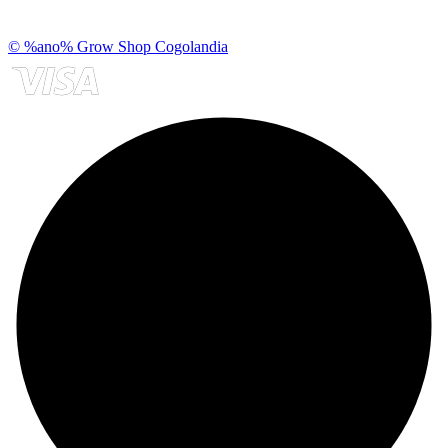
© %ano% Grow Shop Cogolandia