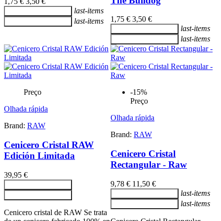
The Bulldog
1,75 €
3,50 €
last-items
Adicionar ao carrinho
1,75 €
3,50 €
last-items
Adicionar ao carrinho
last-items
Adicionar ao carrinho
last-items
Adicionar ao carrinho
Preço
-15%
Preço
Olhada rápida
Olhada rápida
Brand:
RAW
Brand:
RAW
Cenicero Cristal RAW
Cenicero Cristal
Edición Limitada
Rectangular - Raw
39,95 €
9,78 €
11,50 €
Adicionar ao carrinho
last-items
Adicionar ao carrinho
Adicionar ao carrinho
last-items
Adicionar ao carrinho
Cenicero cristal de RAW Se trata