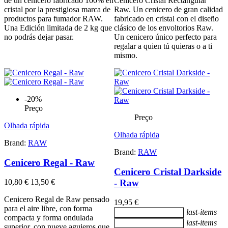
de un cenicero fabricado 100% en
Cenicero Cristal Rectangular
cristal por la prestigiosa marca de
Raw. Un cenicero de gran calidad
productos para fumador RAW.
fabricado en cristal con el diseño
Una Edición limitada de 2 kg que
clásico de los envoltorios Raw.
no podrás dejar pasar.
Un cenicero único perfecto para
regalar a quien tú quieras o a ti
mismo.
-20%
Preço
Preço
Olhada rápida
Olhada rápida
Brand:
RAW
Brand:
RAW
Cenicero Regal - Raw
Cenicero Cristal Darkside
- Raw
10,80 €
13,50 €
Cenicero Regal de Raw pensado
19,95 €
para el aire libre, con forma
last-items
Adicionar ao carrinho
compacta y forma ondulada
last-items
Adicionar ao carrinho
superior, con nueve agujeros que