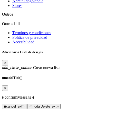
Abre tu cogolandia
Stores
Outros
Outros


Términos y condiciones
Política de privacidad
Accesibilidad
Adicionar à Lista de desejos
×
add_circle_outline
Crear nueva lista
((modalTitle))
×
((confirmMessage))
((cancelText))
((modalDeleteText))