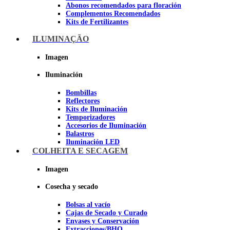
Abonos recomendados para floración
Complementos Recomendados
Kits de Fertilizantes
ILUMINAÇÃO
Imagen
Imagen
Iluminación
Bombillas
Reflectores
Kits de Iluminación
Temporizadores
Accesorios de Iluminación
Balastros
Iluminación LED
Iluminación LEC
COLHEITA E SECAGEM
Luz Nocturna
Imagen
Imagen
Cosecha y secado
Bolsas al vacío
Cajas de Secado y Curado
Envases y Conservación
Extracciones/BHO