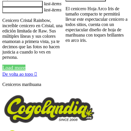
last-items
Adicionar ao carrinho
El cenicero Hoja Arco Iris de
last-items
Adicionar ao carrinho
tamaño compacto te permitirá
llevar este espectacular cenicero a
Cenicero Cristal Rainbow,
todos sitios, cuenta con un
increíble cenicero en Cristal, una
espectacular diseño de hoja de
edición limitada de Raw. Sus
marihuana con toques brillantes
múltiples líneas y sus colores
en arco iris.
enamoran a primera vista, ya te
decimos que las fotos no hacen
justicia a cuando lo ves en
persona.
Load more
De volta ao topo

Ceniceros marihuana