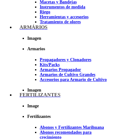
Macetas y Bandejas
Instrumentos de medida
Riego
Herramientas y accesorios
Tratamiento de olores
Insecticidas y fungicidas
ARMÁRIOS
Hidroponía y Aeroponía
Papel Reflectante para Cultivo de
Imagen
Interior
Armarios
Imagen
Propagadores y Clonadores
Kits/Packs
Armarios Propagador
Armarios de Cultivo Grandes
Accesorios para Armario de Cultivo
Imagen
FERTILIZANTES
Image
Fertilizantes
Abonos y Fertilizantes Marihuana
Abonos recomendados para
crecimiento