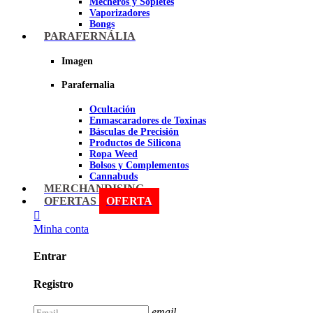
Mecheros y Sopletes
Vaporizadores
Bongs
Bandejas para liar
PARAFERNÁLIA
Grinders
Ceniceros para Fumadores
Imagen
Pipas
Pipas BHO
Parafernalia
Dabbers
Ocultación
Imagen
Enmascaradores de Toxinas
Básculas de Precisión
Productos de Silicona
Ropa Weed
Bolsos y Complementos
Cannabuds
Inciensos
MERCHANDISING
Libros y DVD's
OFERTAS
OFERTA
Malabares y Juegos
Terpenos
Minha conta
Sniff
Entrar
Imagen
Registro
email