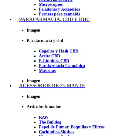
Microscopios
Peladoras y Accesorios
Prensas para cannabis
Secadores de cogollos
PARAFARMÁCIA, CBD E HHC
Tijeras y herramientas de Corte
Imagen
Imagen
Parafarmacia y cbd
Cogollos y Hash CBD
Aceite CBD
E-Líquidos CBD
Parafarmacia Cannábica
Mascotas
Imagen
ACESSÓRIOS DE FUMANTE
Imagen
Artículos fumador
RAW
The Bulldog
Papel de Fumar, Boquillas y Filtros
Cachimbas/Shishas