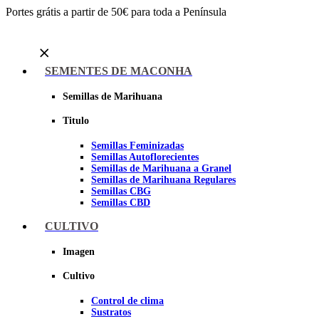
Portes grátis a partir de 50€ para toda a Península
Menu
SEMENTES DE MACONHA
Semillas de Marihuana
Titulo
Semillas Feminizadas
Semillas Autoflorecientes
Semillas de Marihuana a Granel
Semillas de Marihuana Regulares
Semillas CBG
Semillas CBD
CULTIVO
Sheer seeds
Imagen
Cultivo
Control de clima
Sustratos