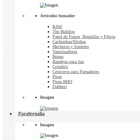
Artículos fumador
RAW
The Bulldog
Papel de Fumar, Boquillas y Filtros
Cachimbas/Shishas
Mecheros y Sopletes
Vaporizadores
Bongs
Bandejas para liar
Grinders
Ceniceros para Fumadores
Pipas
Pipas BHO
Dabbers
Imagen
Parafernália
Imagen