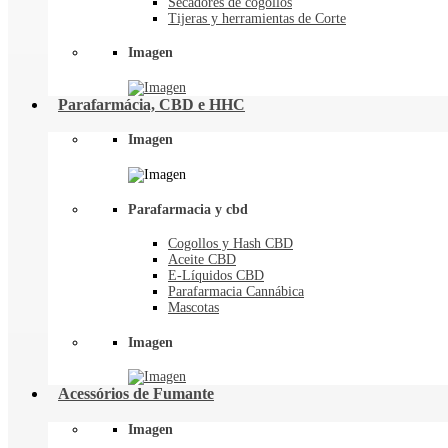
Secadores de cogollos
Tijeras y herramientas de Corte
Imagen
Parafarmácia, CBD e HHC
Imagen
Parafarmacia y cbd
Cogollos y Hash CBD
Aceite CBD
E-Líquidos CBD
Parafarmacia Cannábica
Mascotas
Imagen
Acessórios de Fumante
Imagen