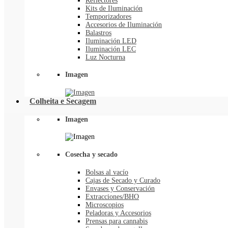
Reflectores
Kits de Iluminación
Temporizadores
Accesorios de Iluminación
Balastros
Iluminación LED
Iluminación LEC
Luz Nocturna
Imagen
Colheita e Secagem
Imagen
Cosecha y secado
Bolsas al vacío
Cajas de Secado y Curado
Envases y Conservación
Extracciones/BHO
Microscopios
Peladoras y Accesorios
Prensas para cannabis