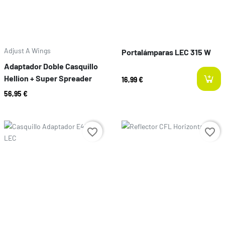
Adjust A Wings
Portalámparas LEC 315 W
Adaptador Doble Casquillo
Hellion + Super Spreader
16,99 €
56,95 €
Preço
Preço
favorite_border
favorite_border