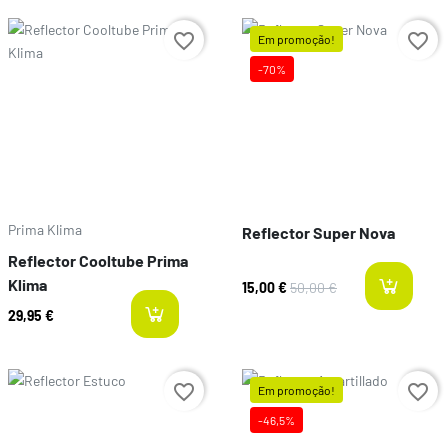
Preço
favorite_border
favorite_border
Em promoção!
-70%
Preço
Prima Klima
Reflector Super Nova
Reflector Cooltube Prima
Klima
15,00 €
50,00 €
l
29,95 €
last-items
Preço
favorite_border
favorite_border
Em promoção!
-46,5%
Preço