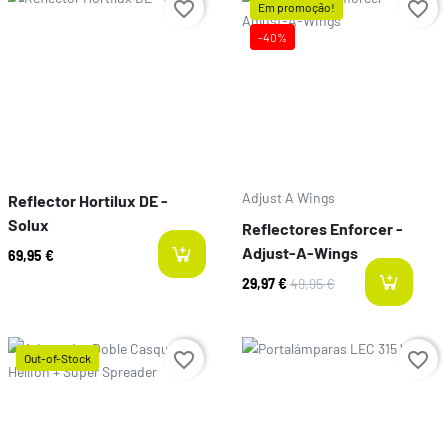
Preço
favorite_border
favorite_border
Em promoção!
-40%
Preço
Adjust A Wings
Reflector Hortilux DE -
Solux
Reflectores Enforcer -
Adjust-A-Wings
69,95 €
29,97 €
49,95 €
l
Preço
favorite_border
favorite_border
Out-of-Stock
Preço