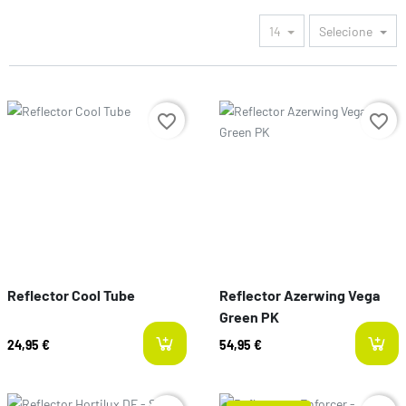
14
Selecione
Preço
Preço
favorite_border
favorite_border
Reflector Cool Tube
Reflector Azerwing Vega
Green PK
24,95 €
54,95 €