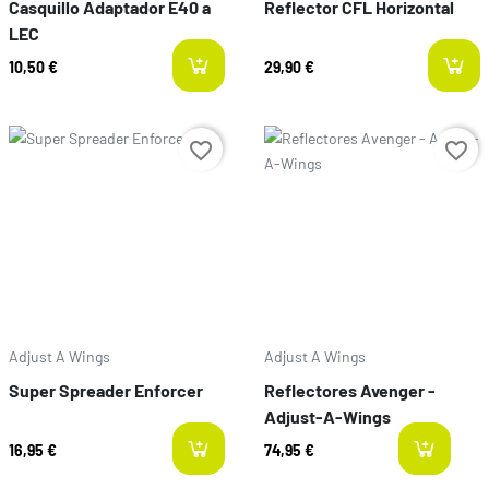
Casquillo Adaptador E40 a
Reflector CFL Horizontal
LEC
10,50 €
29,90 €
Preço
Preço
favorite_border
favorite_border
Adjust A Wings
Adjust A Wings
Super Spreader Enforcer
Reflectores Avenger -
Adjust-A-Wings
16,95 €
74,95 €
l