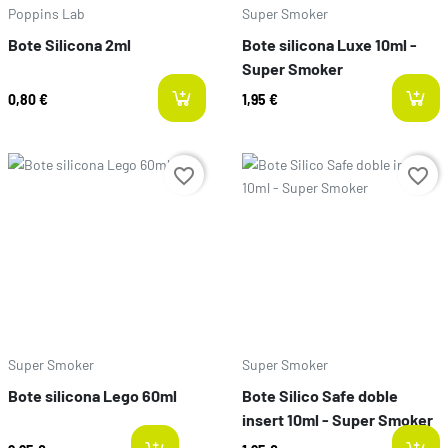
Poppins Lab
Super Smoker
Bote Silicona 2ml
Bote silicona Luxe 10ml -
Super Smoker
0,80 €
1,95 €
Preço
Preço
favorite_border
favorite_border
Super Smoker
Super Smoker
Bote silicona Lego 60ml
Bote Silico Safe doble
insert 10ml - Super Smoker