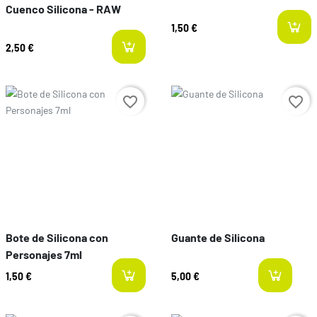
Cuenco Silicona - RAW
1,50 €
2,50 €
Preço
Preço
favorite_border
favorite_border
Bote de Silicona con
Guante de Silicona
Personajes 7ml
1,50 €
5,00 €
l