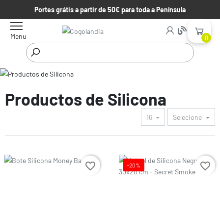
Portes grátis a partir de 50€ para toda a Península
Menu
0
Começar
Parafernalia
Productos de Silicona
Productos de Silicona
16
Selecione
Preço
favorite_border
favorite_border
-20%
Preço