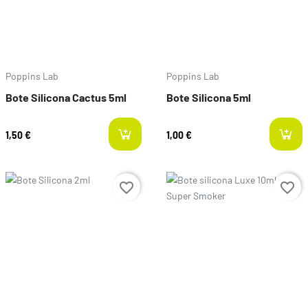
Poppins Lab
Poppins Lab
Bote Silicona Cactus 5ml
Bote Silicona 5ml
1,50 €
1,00 €
Preço
Preço
favorite_border
favorite_border