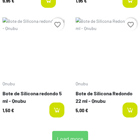
9,95 €
1,95 €
last-items
Preço
Preço
favorite_border
favorite_border
Qnubu
Qnubu
Bote de Silicona redondo 5
Bote de Silicona Redondo
ml - Qnubu
22 ml - Qnubu
1,50 €
5,00 €
Load more