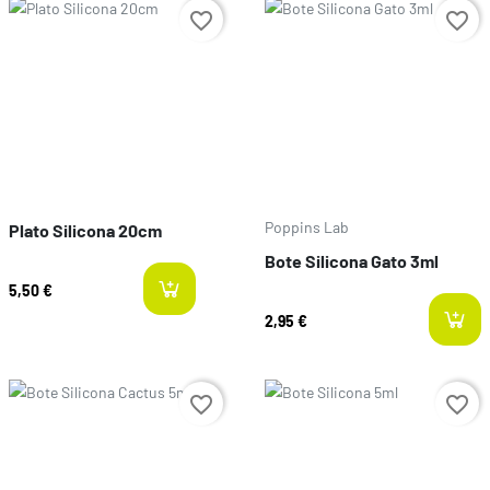
Preço
Preço
favorite_border
favorite_border
Poppins Lab
Plato Silicona 20cm
Bote Silicona Gato 3ml
5,50 €
last-items
2,95 €
Preço
Preço
favorite_border
favorite_border