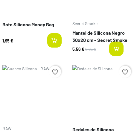
Secret Smoke
Bote Silicona Money Bag
Mantel de Silicona Negro
30x20 cm - Secret Smoke
1,95 €
5,56 €
6,95 €
l
Preço
Preço
favorite_border
favorite_border
RAW
Dedales de Silicona