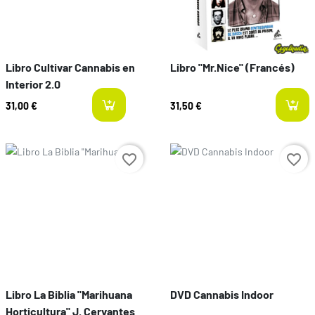
Libro Cultivar Cannabis en
Libro "Mr.Nice" (Francés)
Interior 2.0
31,00 €
31,50 €
last-items
Preço
Preço
favorite_border
favorite_border
Libro La Biblia "Marihuana
DVD Cannabis Indoor
Horticultura" J. Cervantes