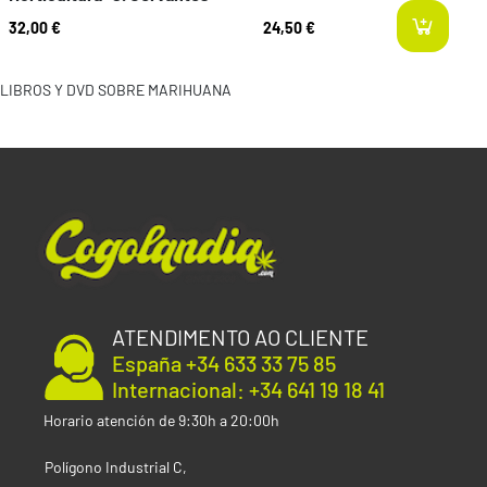
32,00 €
24,50 €
l
LIBROS Y DVD SOBRE MARIHUANA
ATENDIMENTO AO CLIENTE
España +34 633 33 75 85
Internacional: +34 641 19 18 41
Horario atención de 9:30h a 20:00h
Polígono Industrial C,