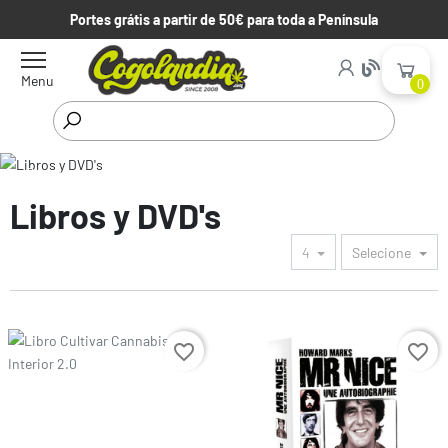
Portes grátis a partir de 50€ para toda a Península
Menu
0
Começar
Parafernalia
Libros y DVD's
Libros y DVD's
4
Selecione
Preço
Preço
favorite_border
favorite_border