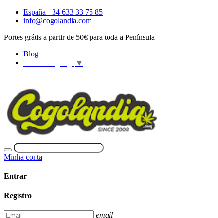
España +34 633 33 75 85
info@cogolandia.com
Portes grátis a partir de 50€ para toda a Península
Blog
Select Language
▼
Minha conta
Entrar
Registro
email