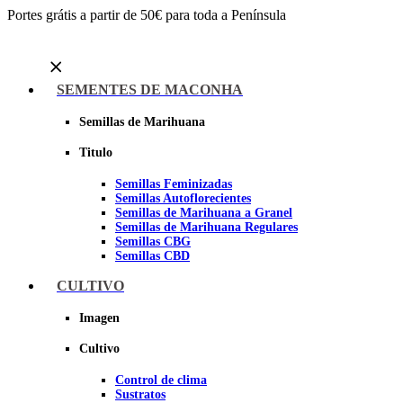
Portes grátis a partir de 50€ para toda a Península
Menu
SEMENTES DE MACONHA
Semillas de Marihuana
Titulo
Semillas Feminizadas
Semillas Autoflorecientes
Semillas de Marihuana a Granel
Semillas de Marihuana Regulares
Semillas CBG
Semillas CBD
CULTIVO
Sheer seeds
Imagen
Cultivo
Control de clima
Sustratos