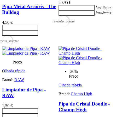
20,95 €
Pipa Metal Arcoiris - The
last-items
Adicionar ao carrinho
Bulldog
last-items
Adicionar ao carrinho
favorite_border
4,50 €
Adicionar ao carrinho
Adicionar ao carrinho
vorite_border
Preço
Olhada rápida
-20%
Preço
Brand:
RAW
Olhada rápida
Limpiador de Pipa -
Brand:
Champ High
RAW
Pipa de Cristal Doodle -
1,50 €
Champ High
Adicionar ao carrinho
Adicionar ao carrinho