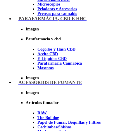
Microscopios
Peladoras y Accesorios
Prensas para cannabis
Secadores de cogollos
PARAFARMÁCIA, CBD E HHC
Tijeras y herramientas de Corte
Imagen
Imagen
Parafarmacia y cbd
Cogollos y Hash CBD
Aceite CBD
E-Líquidos CBD
Parafarmacia Cannábica
Mascotas
Imagen
ACESSÓRIOS DE FUMANTE
Imagen
Artículos fumador
RAW
The Bulldog
Papel de Fumar, Boquillas y Filtros
Cachimbas/Shishas