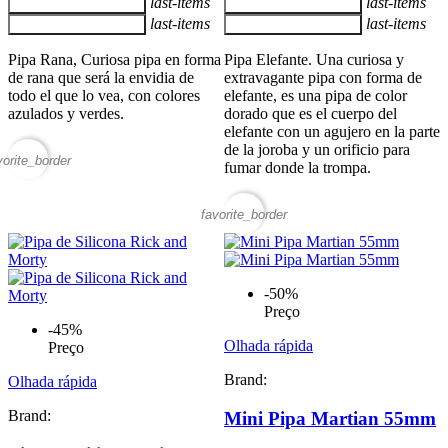
last-items
last-items
Adicionar ao carrinho
Adicionar ao carrinho
last-items
last-items
Adicionar ao carrinho
Adicionar ao carrinho
Pipa Rana, Curiosa pipa en forma
Pipa Elefante. Una curiosa y
de rana que será la envidia de
extravagante pipa con forma de
todo el que lo vea, con colores
elefante, es una pipa de color
azulados y verdes.
dorado que es el cuerpo del
elefante con un agujero en la parte
de la joroba y un orificio para
vorite_border
fumar donde la trompa.
favorite_border
-50%
Preço
-45%
Olhada rápida
Preço
Brand:
Olhada rápida
Brand:
Mini Pipa Martian 55mm