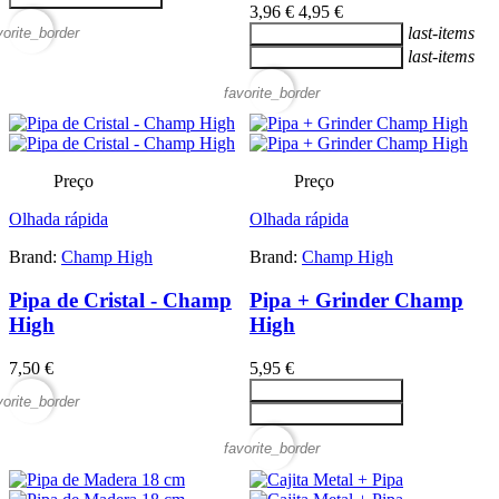
3,96 €
4,95 €
last-items
vorite_border
Adicionar ao carrinho
last-items
Adicionar ao carrinho
favorite_border
Preço
Preço
Olhada rápida
Olhada rápida
Brand:
Champ High
Brand:
Champ High
Pipa de Cristal - Champ
Pipa + Grinder Champ
High
High
7,50 €
5,95 €
Adicionar ao carrinho
vorite_border
Adicionar ao carrinho
favorite_border