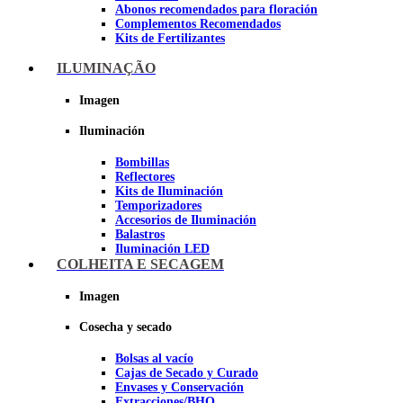
Abonos recomendados para floración
Complementos Recomendados
Kits de Fertilizantes
ILUMINAÇÃO
Imagen
Imagen
Iluminación
Bombillas
Reflectores
Kits de Iluminación
Temporizadores
Accesorios de Iluminación
Balastros
Iluminación LED
Iluminación LEC
COLHEITA E SECAGEM
Luz Nocturna
Imagen
Imagen
Cosecha y secado
Bolsas al vacío
Cajas de Secado y Curado
Envases y Conservación
Extracciones/BHO