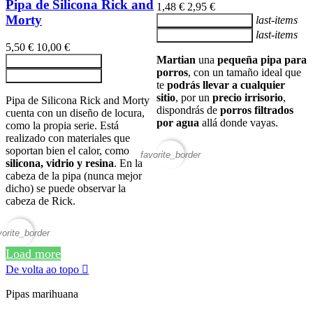
Pipa de Silicona Rick and
1,48 €
2,95 €
Morty
last-items
Adicionar ao carrinho
last-items
Adicionar ao carrinho
5,50 €
10,00 €
Martian
una
pequeña pipa para
Adicionar ao carrinho
porros
, con un tamaño ideal que
Adicionar ao carrinho
te
podrás llevar a cualquier
sitio
, por un
precio irrisorio
,
Pipa de Silicona Rick and Morty
dispondrás de
porros filtrados
cuenta con un diseño de locura,
por agua
allá donde vayas.
como la propia serie. Está
realizado con materiales que
soportan bien el calor, como
favorite_border
silicona, vidrio y resina
. En la
cabeza de la pipa (nunca mejor
dicho) se puede observar la
cabeza de Rick.
vorite_border
Load more
De volta ao topo

Pipas marihuana