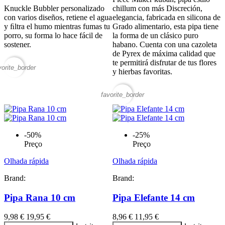
Knuckle Bubbler personalizado
chillum con más Discreción,
con varios diseños, retiene el agua
elegancia, fabricada en silicona de
y ﬁltra el humo mientras fumas tu
Grado alimentario, esta pipa tiene
porro, su forma lo hace fácil de
la forma de un clásico puro
sostener.
habano. Cuenta con una cazoleta
de Pyrex de máxima calidad que
te permitirá disfrutar de tus flores
vorite_border
y hierbas favoritas.
favorite_border
-50%
-25%
Preço
Preço
Olhada rápida
Olhada rápida
Brand:
Brand:
Pipa Rana 10 cm
Pipa Elefante 14 cm
9,98 €
19,95 €
8,96 €
11,95 €