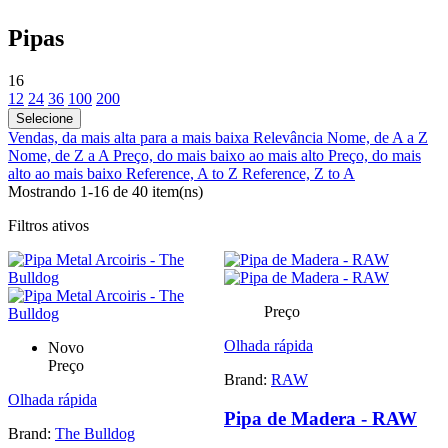
Pipas
16
12
24
36
100
200
Selecione
Vendas, da mais alta para a mais baixa
Relevância
Nome, de A a Z
Nome, de Z a A
Preço, do mais baixo ao mais alto
Preço, do mais
alto ao mais baixo
Reference, A to Z
Reference, Z to A
Mostrando 1-16 de 40 item(ns)
Filtros ativos
Preço
Olhada rápida
Novo
Preço
Brand:
RAW
Olhada rápida
Pipa de Madera - RAW
Brand:
The Bulldog