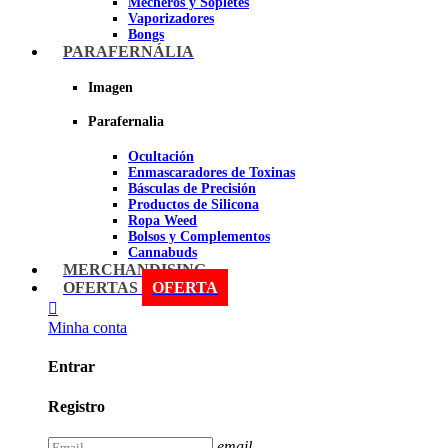
Mecheros y Sopletes
Vaporizadores
Bongs
Bandejas para liar
PARAFERNÁLIA
Grinders
Ceniceros para Fumadores
Imagen
Pipas
Pipas BHO
Parafernalia
Dabbers
Ocultación
Imagen
Enmascaradores de Toxinas
Básculas de Precisión
Productos de Silicona
Ropa Weed
Bolsos y Complementos
Cannabuds
Inciensos
MERCHANDISING
Libros y DVD's
OFERTAS
OFERTA
Malabares y Juegos
Terpenos
Minha conta
Sniff
Entrar
Imagen
Registro
email