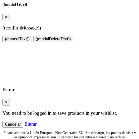
((modalTitle))
×
((confirmMessage))
((cancelText))
((modalDeleteText))
Create wishlist
×
Wishlist name
Cancelar
Create wishlist
Entrar
×
You need to be logged in to save products in your wishlist.
Entrar
Cancelar
Financiado por la Unión Europea - NextGenerationEU. Sin embargo, los puntos de vista y
las opiniones expresadas son únicamente los del autor o autores y no reflejan