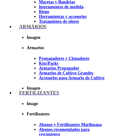
Macetas y Bandejas
Instrumentos de medida
Riego
Herramientas y accesorios
Tratamiento de olores
Insecticidas y fungicidas
ARMÁRIOS
Hidroponía y Aeroponía
Papel Reflectante para Cultivo de
Imagen
Interior
Armarios
Imagen
Propagadores y Clonadores
Kits/Packs
Armarios Propagador
Armarios de Cultivo Grandes
Accesorios para Armario de Cultivo
Imagen
FERTILIZANTES
Image
Fertilizantes
Abonos y Fertilizantes Marihuana
Abonos recomendados para
crecimiento