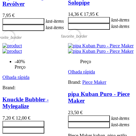
Solopipe
Revólver
14,36 €
17,95 €
7,95 €
last-items
Adicionar ao carrinho
last-items
Adicionar ao carrinho
last-items
Adicionar ao carrinho
last-items
Adicionar ao carrinho
favorite_border
vorite_border
-40%
Preço
Preço
Olhada rápida
Olhada rápida
Brand:
Piece Maker
Brand:
pipa Kuban Puro - Piece
Knuckle Bubbler -
Maker
Mylegalize
23,50 €
7,20 €
12,00 €
last-items
Adicionar ao carrinho
Adicionar ao carrinho
last-items
Adicionar ao carrinho
Adicionar ao carrinho
Piece Maker kuban, pipa estilo