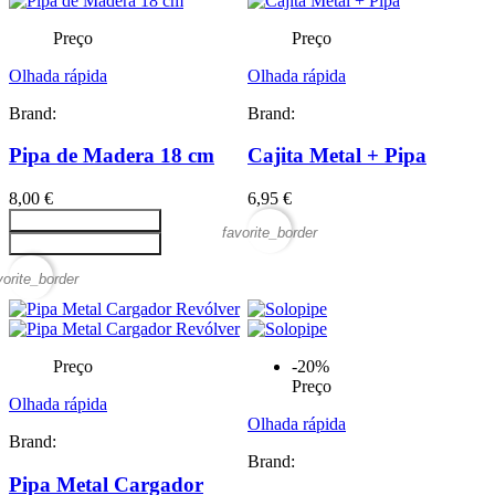
Preço
Preço
Olhada rápida
Olhada rápida
Brand:
Brand:
Pipa de Madera 18 cm
Cajita Metal + Pipa
8,00 €
6,95 €
Adicionar ao carrinho
favorite_border
Adicionar ao carrinho
vorite_border
Preço
-20%
Preço
Olhada rápida
Olhada rápida
Brand:
Brand:
Pipa Metal Cargador