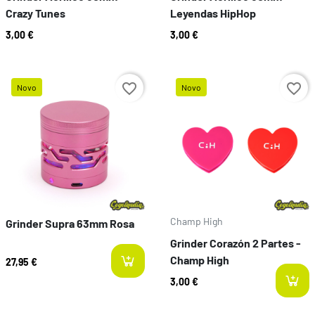
Crazy Tunes
Leyendas HipHop
3,00 €
3,00 €
favorite_border
favorite_border
Novo
Novo
Preço
Preço
Champ High
Grinder Supra 63mm Rosa
Grinder Corazón 2 Partes -
Champ High
27,95 €
3,00 €