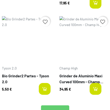
17,95 €
l
Preço
Preço
favorite_border
favorite_border
Tyson 2.0
Champ High
Bio Grinder2 Partes - Tyson
Grinder de Aluminio Maxi
2.0
Curved 100mm - Champ
High
5,50 €
34,95 €
l