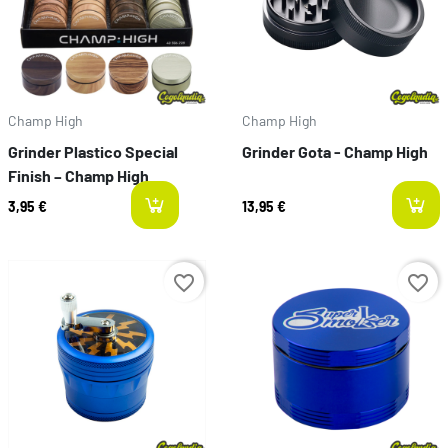
Champ High
Champ High
Grinder Plastico Special
Grinder Gota - Champ High
Finish – Champ High
3,95 €
13,95 €
last-items
Preço
Preço
favorite_border
favorite_border