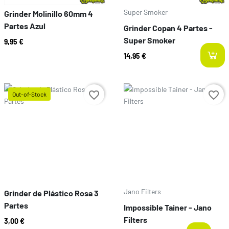
Super Smoker
Grinder Molinillo 60mm 4
Partes Azul
Grinder Copan 4 Partes -
Super Smoker
9,95 €
14,95 €
Preço
favorite_border
favorite_border
Out-of-Stock
Preço
Jano Filters
Grinder de Plástico Rosa 3
Partes
Impossible Tainer - Jano
Filters
3,00 €