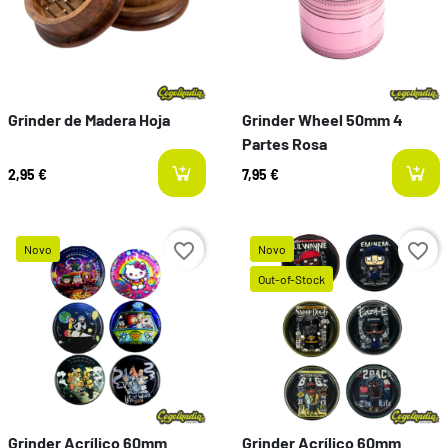
Grinder de Madera Hoja
Grinder Wheel 50mm 4
Partes Rosa
2,95 €
7,95 €
favorite_border
favorite_border
Novo
Novo
Preço
Out-of-Stock
Preço
Grinder Acrílico 60mm
Grinder Acrílico 60mm