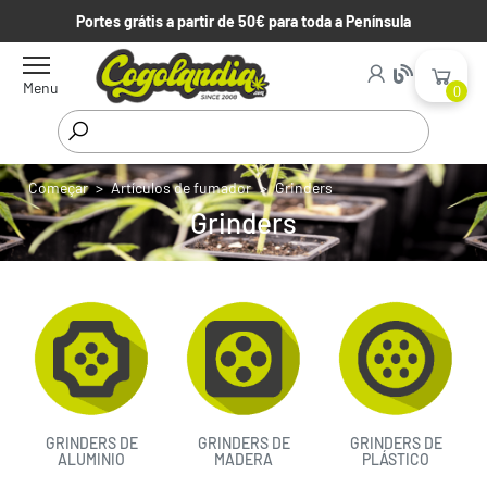
Portes grátis a partir de 50€ para toda a Península
Menu
0
Começar
Artículos de fumador
Grinders
Grinders
GRINDERS DE
GRINDERS DE
GRINDERS DE
ALUMINIO
MADERA
PLÁSTICO