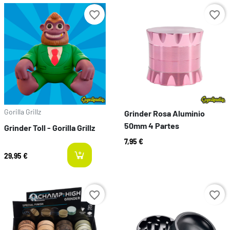
Preço
Preço
favorite_border
favorite_border
Gorilla Grillz
Grinder Rosa Aluminio
50mm 4 Partes
Grinder Toll - Gorilla Grillz
7,95 €
29,95 €
last-items
Preço
Preço
favorite_border
favorite_border