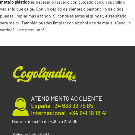
metal o plástico
es necesario rascarlo con cuidado con un cuchillo y
vaciar lo que caiga. Con un cepillo de dientes o bastoncillo de oídos
puedes limpiar más a fondo. Si congelas antes el grinder, el resultado
será mejor. También puedes limpiar con alcohol o té de maría. ¿Sencillo
verdad? ¡Hazte con uno!
ATENDIMENTO AO CLIENTE
España +34 633 33 75 85
Internacional: +34 641 19 18 41
Horario atención de 9:30h a 20:00h
Polígono Industrial C,