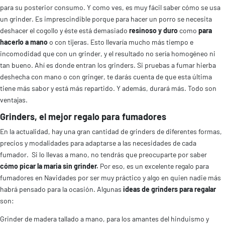
para su posterior consumo. Y como ves, es muy fácil saber cómo se usa
un grinder.
Es imprescindible porque para hacer un porro se necesita
deshacer el cogollo y éste está demasiado
resinoso y duro
como
para
hacerlo a mano
o con tijeras. Esto llevaría mucho más tiempo e
incomodidad que con un grinder, y el resultado no sería homogéneo ni
tan bueno. Ahí es donde entran los grinders.
Si pruebas a fumar hierba
deshecha con mano o con gringer, te darás cuenta de que esta última
tiene más sabor y está más repartido. Y además, durará más. Todo son
ventajas.
Grinders, el mejor regalo para fumadores
En la actualidad, hay una gran cantidad de grinders de diferentes formas,
precios y modalidades para adaptarse a las necesidades de cada
fumador. Si lo llevas a mano, no tendrás que preocuparte por saber
cómo picar la maria sin grinder.
Por eso, es un excelente regalo para
fumadores en Navidades por ser muy práctico y algo en quien nadie más
habrá pensado para la ocasión.
Algunas
ideas de grinders para regalar
son:
Grinder de madera tallado a mano
, para los amantes del hinduismo y