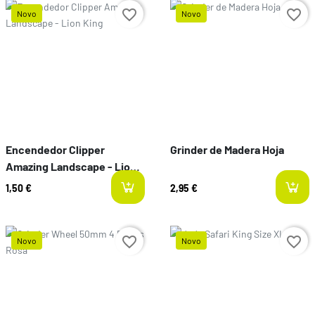
favorite_border
favorite_border
Novo
Novo
Preço
Preço
Encendedor Clipper
Grinder de Madera Hoja
Amazing Landscape - Lion
King
1,50 €
2,95 €
favorite_border
favorite_border
Novo
Novo
Preço
Preço