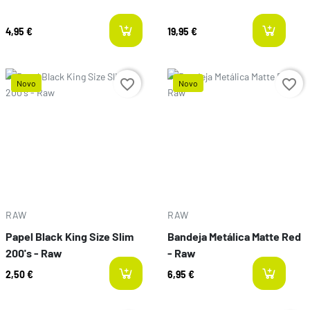
4,95 €
19,95 €
l
favorite_border
favorite_border
Novo
Novo
Preço
Preço
RAW
RAW
Papel Black King Size Slim
Bandeja Metálica Matte Red
200's - Raw
- Raw
2,50 €
6,95 €
l