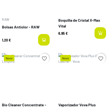
RAW
Boquilla de Cristal X-Max
Vital
Bolsas Antiolor - RAW
Dabbers
6,95 €
1,20 €
favorite_border
favorite_border
Novo
Novo
Preço
Preço
Bio Cleaner Concentrate -
Vaporizador Vova Plus