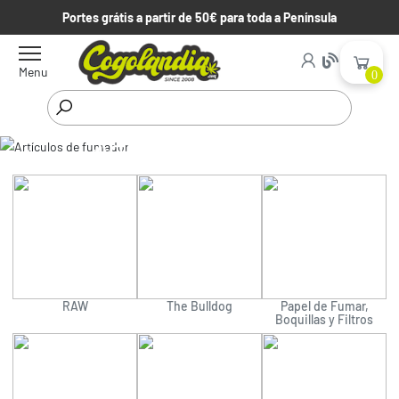
Portes grátis a partir de 50€ para toda a Península
Menu
0
Artículos de fumador
Começar
Artículos de fumador
RAW
The Bulldog
Papel de Fumar,
Boquillas y Filtros