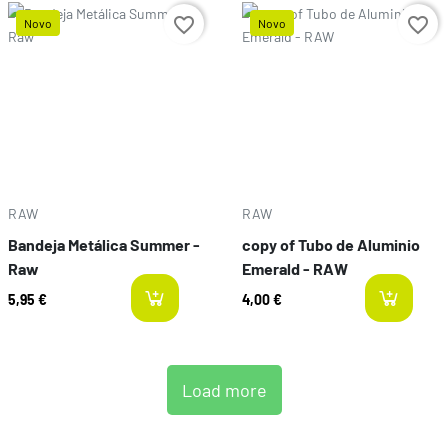
favorite_border
favorite_border
Novo
Novo
Preço
Preço
RAW
RAW
Bandeja Metálica Summer -
copy of Tubo de Aluminio
Raw
Emerald - RAW
5,95 €
4,00 €
last-items
l
Load more