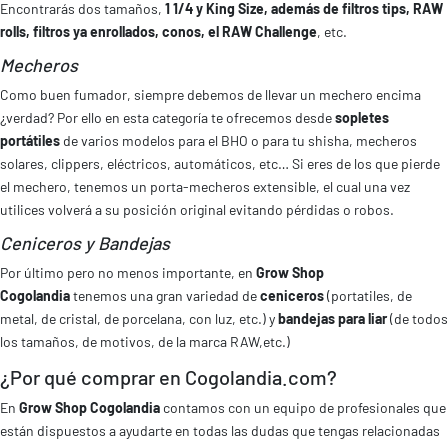
Encontrarás dos tamaños,
1 1/4 y King Size, además de filtros tips, RAW
rolls, filtros ya enrollados, conos, el RAW Challenge
, etc.
Mecheros
Como buen fumador, siempre debemos de llevar un mechero encima
¿verdad? Por ello en esta categoría te ofrecemos desde
sopletes
portátiles
de varios modelos para el BHO o para tu shisha, mecheros
solares, clippers, eléctricos, automáticos, etc… Si eres de los que pierde
el mechero, tenemos un porta-mecheros extensible, el cual una vez
utilices volverá a su posición original evitando pérdidas o robos.
Ceniceros y Bandejas
Por último pero no menos importante, en
Grow Shop
Cogolandia
tenemos una gran variedad de
ceniceros
(portatiles, de
metal, de cristal, de porcelana, con luz, etc.) y
bandejas para liar
(de todos
los tamaños, de motivos, de la marca RAW,etc.)
¿Por qué comprar en Cogolandia.com?
En
Grow Shop Cogolandia
contamos con un equipo de profesionales que
están dispuestos a ayudarte en todas las dudas que tengas relacionadas