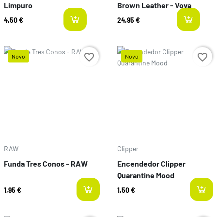
Limpuro
Brown Leather - Vova
4,50 €
24,95 €
last-items
l
favorite_border
favorite_border
Novo
Novo
Preço
Preço
RAW
Clipper
Funda Tres Conos - RAW
Encendedor Clipper
Quarantine Mood
1,95 €
1,50 €