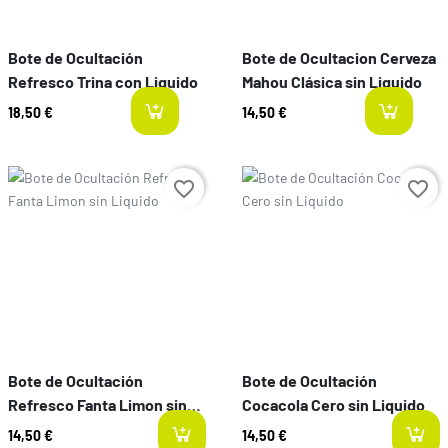
Bote de Ocultación
Bote de Ocultacion Cerveza
Refresco Trina con Liquido
Mahou Clásica sin Liquido
18,50 €
14,50 €
last-items
l
Preço
Preço
favorite_border
favorite_border
Bote de Ocultación
Bote de Ocultación
Refresco Fanta Limon sin
Cocacola Cero sin Liquido
Liquido
14,50 €
14,50 €