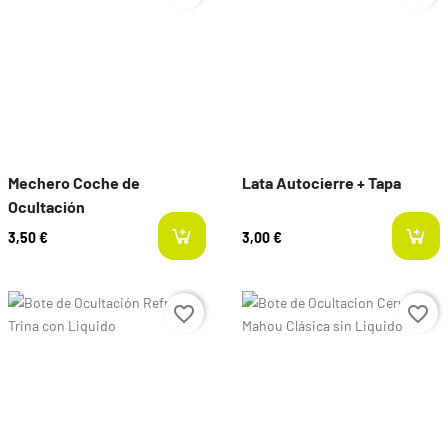
Mechero Coche de
Lata Autocierre + Tapa
Ocultación
3,50 €
3,00 €
Preço
Preço
favorite_border
favorite_border