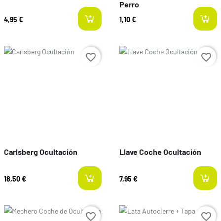
Perro
4,95 €
1,10 €
Preço
Preço
favorite_border
favorite_border
Carlsberg Ocultación
Llave Coche Ocultación
18,50 €
7,95 €
Preço
Preço
favorite_border
favorite_border