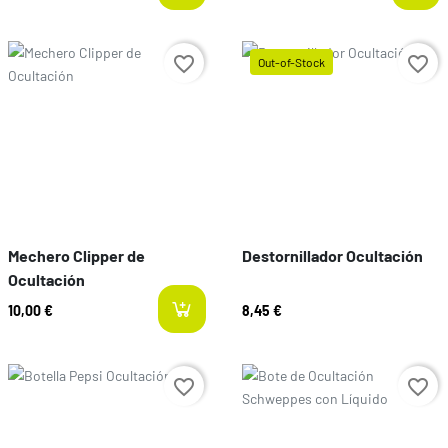
Preço
favorite_border
favorite_border
Out-of-Stock
Preço
Mechero Clipper de
Destornillador Ocultación
Ocultación
10,00 €
8,45 €
Preço
Preço
favorite_border
favorite_border