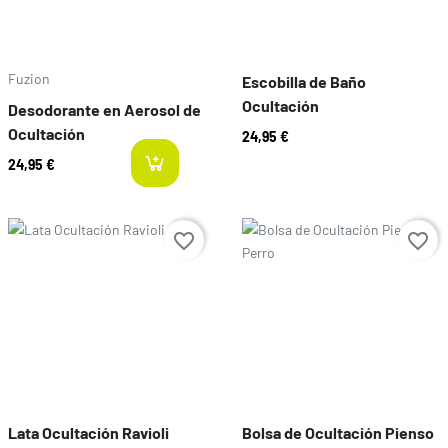
Fuzion
Escobilla de Baño
Ocultación
Desodorante en Aerosol de
Ocultación
24,95 €
24,95 €
last-items
Preço
Preço
favorite_border
favorite_border
Lata Ocultación Ravioli
Bolsa de Ocultación Pienso