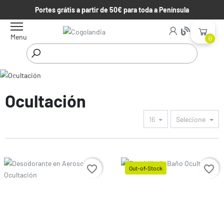
Portes grátis a partir de 50€ para toda a Península
Menu
0
Começar
Parafernalia
Ocultación
Ocultación
16
Selecione
Preço
favorite_border
favorite_border
Out-of-Stock
Preço