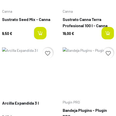
Canna
Canna
Sustrato Seed Mix - Canna
Sustrato Canna Terra
Profesional 100 l - Canna
9,50 €
19,00 €
last-items
Preço
Preço
favorite_border
favorite_border
Plugin PRO
Arcilla Expandida 3 l
Bandeja Plugins - Plugin