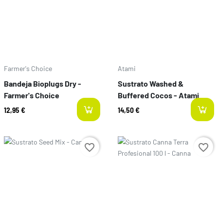
Farmer's Choice
Atami
Bandeja Bioplugs Dry -
Sustrato Washed &
Farmer's Choice
Buffered Cocos - Atami
12,95 €
14,50 €
Preço
Preço
favorite_border
favorite_border