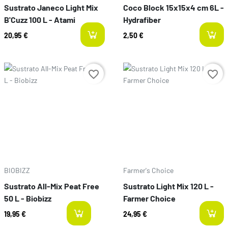
Sustrato Janeco Light Mix
Coco Block 15x15x4 cm 6L -
B'Cuzz 100 L - Atami
Hydrafiber
20,95 €
2,50 €
Preço
Preço
favorite_border
favorite_border
BIOBIZZ
Farmer's Choice
Sustrato All-Mix Peat Free
Sustrato Light Mix 120 L -
50 L - Biobizz
Farmer Choice
19,95 €
24,95 €
last-items