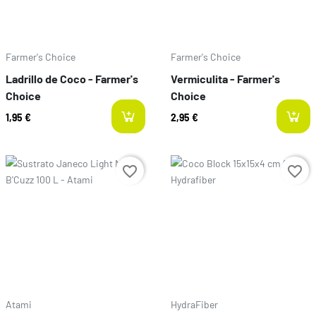
Farmer's Choice
Farmer's Choice
Ladrillo de Coco - Farmer's
Vermiculita - Farmer's
Top Crop
Humus
Pro-XL
Choice
Choice
1,95 €
2,95 €
Preço
Preço
favorite_border
favorite_border
Atami
HydraFiber