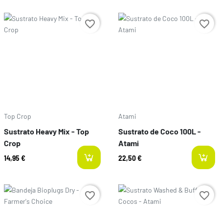
Preço
Preço
favorite_border
favorite_border
Top Crop
Atami
Sustrato Heavy Mix - Top
Sustrato de Coco 100L -
Crop
Atami
14,95 €
22,50 €
Preço
Preço
favorite_border
favorite_border