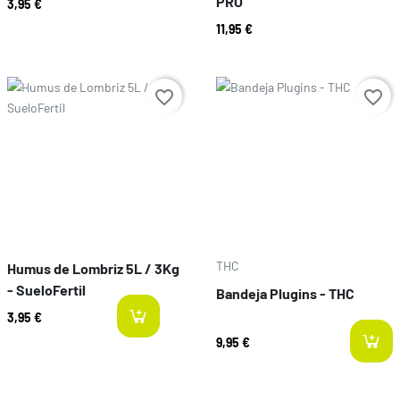
PRO
3,95 €
11,95 €
Preço
Preço
favorite_border
favorite_border
THC
Humus de Lombriz 5L / 3Kg
- SueloFertil
Bandeja Plugins - THC
3,95 €
last-items
9,95 €