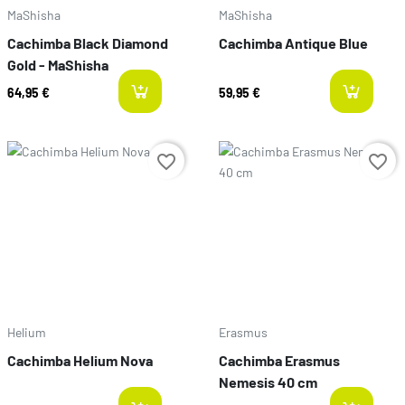
MaShisha
MaShisha
Cachimba Black Diamond
Cachimba Antique Blue
Gold - MaShisha
64,95 €
59,95 €
last-items
l
Preço
Preço
favorite_border
favorite_border
Helium
Erasmus
Cachimba Helium Nova
Cachimba Erasmus
Nemesis 40 cm