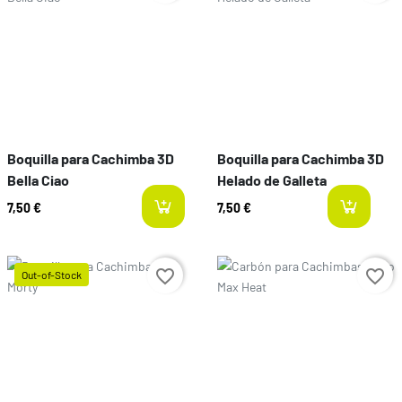
Boquilla para Cachimba 3D
Boquilla para Cachimba 3D
Bella Ciao
Helado de Galleta
7,50 €
7,50 €
l
Preço
favorite_border
favorite_border
Out-of-Stock
Preço