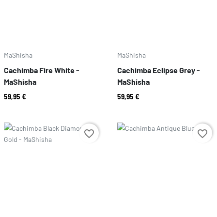
MaShisha
MaShisha
Cachimba Fire White -
Cachimba Eclipse Grey -
MaShisha
MaShisha
59,95 €
59,95 €
Preço
Preço
favorite_border
favorite_border