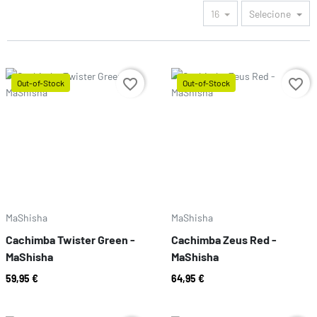
16
Selecione
favorite_border
favorite_border
Out-of-Stock
Out-of-Stock
Preço
Preço
MaShisha
MaShisha
Cachimba Twister Green -
Cachimba Zeus Red -
MaShisha
MaShisha
59,95 €
64,95 €