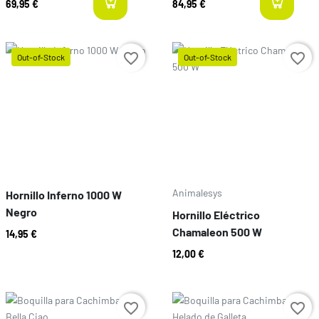
69,95 €
84,95 €
last-items
l
favorite_border
favorite_border
Out-of-Stock
Out-of-Stock
Preço
Preço
Animalesys
Hornillo Inferno 1000 W
Negro
Hornillo Eléctrico
Chamaleon 500 W
14,95 €
12,00 €
Preço
Preço
favorite_border
favorite_border