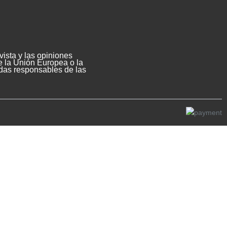
ista y las opiniones
e la Unión Europea o la
das responsables de las