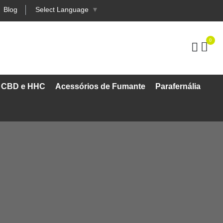
Blog
Select Language
▼
0
, CBD e HHC
Acessórios de Fumante
Parafernália