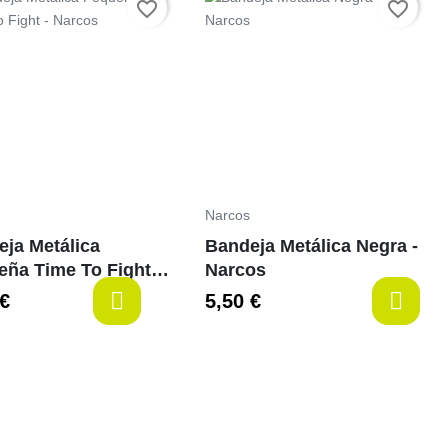
Preço
favorite_border
favorite_border
Narcos
ja Metálica
Bandeja Metálica Negra -
ña Time To Fight -
Narcos
os
 €
5,50 €
last-items