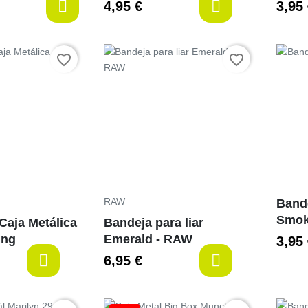
4,95 €
3,95
last
Preço
Preço
favorite_border
favorite_border
RAW
Band
Smok
 Caja Metálica
Bandeja para liar
ing
Emerald - RAW
3,95
6,95 €
last-items
last