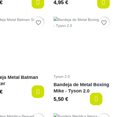
 €
4,95 €
-items
Preço
favorite_border
favorite_border
Tyson 2.0
eja Metal Batman
er
Bandeja de Metal Boxing
Mike - Tyson 2.0
 €
5,50 €
-items
la