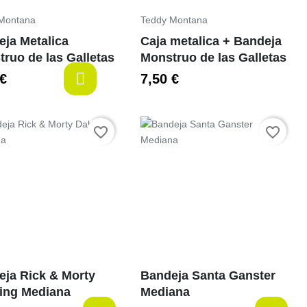
Montana
Teddy Montana
ja Metalica
Caja metalica + Bandeja
ruo de las Galletas
Monstruo de las Galletas
 €
7,50 €
-items
last-items
Preço
favorite_border
favorite_border
eja Rick & Morty
Bandeja Santa Ganster
ing Mediana
Mediana