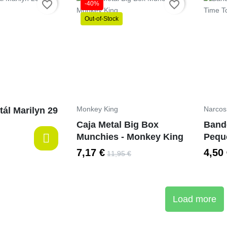
Preço
favorite_border
favorite_border
-40%
Out-of-Stock
Preço
Monkey King
Narcos
ál Marilyn 29
Caja Metal Big Box
Bande
Munchies - Monkey King
Peque
Narc
7,17 €
4,50
11,95 €
Load more