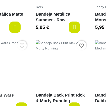
RAW
Teddy 
álica Matte
Bandeja Metálica
Bande
Summer - Raw
Monst
5,95 €
5,95
last-items
last
Preço
Preço
favorite_border
favorite_border
ar Wars
Bandeja Back Print Rick
Band
& Morty Running
Dabb