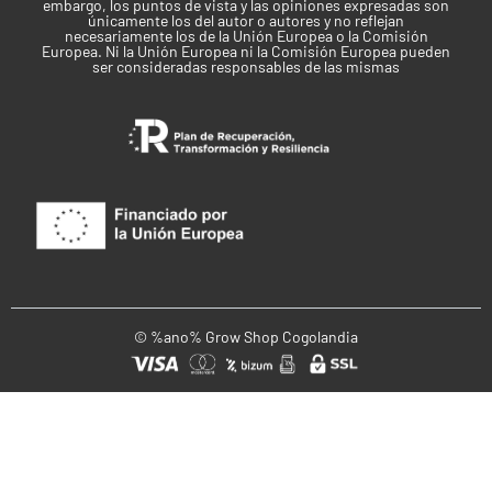
embargo, los puntos de vista y las opiniones expresadas son
metionina, L-treonina, L-Fenilalanina, L-prolina, L-
únicamente los del autor o autores y no reflejan
necesariamente los de la Unión Europea o la Comisión
serina, L-tryosine, L-triptófano.
Europea. Ni la Unión Europea ni la Comisión Europea pueden
ser consideradas responsables de las mismas
Modo de empleo:
Mezclar 2 ml/L en riego de la 1ª a la 6ª semana de
floración.
© %ano% Grow Shop Cogolandia