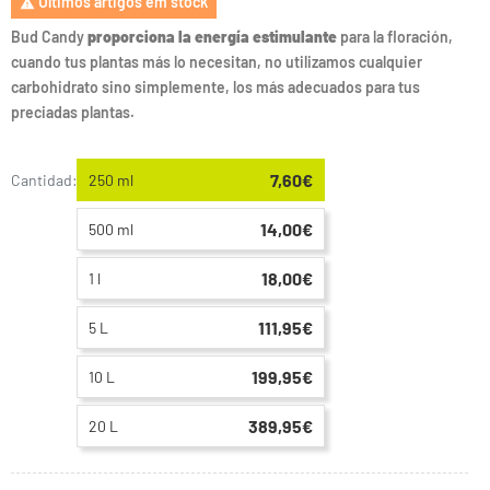
Últimos artigos em stock

Bud Candy
proporciona la energía estimulante
para la floración,
cuando tus plantas más lo necesitan, no utilizamos cualquier
carbohidrato sino simplemente, los más adecuados para tus
preciadas plantas.
7,60€
Cantidad:
250 ml
14,00€
500 ml
18,00€
1 l
111,95€
5 L
199,95€
10 L
389,95€
20 L