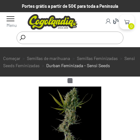
Portes grátis a partir de 50€ para toda a Península
Menu
0
Começar
Semillas de marihuana
Semillas Feminizadas
Sensi
Seeds Feminizadas
Durban Feminizada - Sensi Seeds