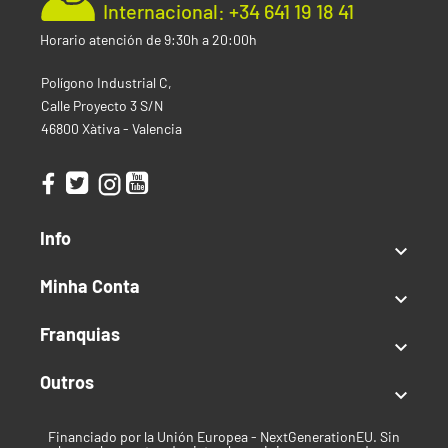
recortar. Este método da como resultado unas plantas
Internacional: +34 641 19 18 41
que son alrededor de un metro más altas.
Horario atención de 9:30h a 20:00h
La altura de la Durban Feminizada permite que se
Polígono Industrial C,
pueda beneficiar de técnicas como el entrenamiento o
Calle Proyecto 3 S/N
el supercropping. Si se desean plantas compactas, se
46800 Xàtiva - Valencia
pueden usar los métodos de Mar de Verde (SOG) o
Pantalla de Verde (SCROG). Como las ramas laterales
son gruesas, por lo general el lollipopping no es
beneficioso.
Efecto, sabor y aroma de Durban
Info
Feminizada

Minha Conta

La Durban Feminizada produce aromas y sabores
dulces muy característicos, con fuertes notas a cítricos
Franquias

y anís. Las plantas con hojas más oscuras a menudo
poseen un aroma más terroso, cálido, mientras
Outros

florecen, con toques sutiles a café, sándalo o incluso
chocolate.
Financiado por la Unión Europea - NextGenerationEU. Sin