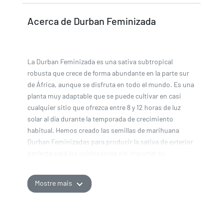
Acerca de Durban Feminizada
La Durban Feminizada es una sativa subtropical
robusta que crece de forma abundante en la parte sur
de África, aunque se disfruta en todo el mundo. Es una
planta muy adaptable que se puede cultivar en casi
cualquier sitio que ofrezca entre 8 y 12 horas de luz
solar al día durante la temporada de crecimiento
habitual. Hemos creado las semillas de marihuana
Durban Feminizadas para producir la sativa de exterior
perfecta para los cultivadores sin importar su
experiencia. Es rápida, resistente al moho, y ofrece
rendimientos estupendos, ¡incluso en veranos poco
expand_more
Mostre mais
favorables!
Patrón de cultivo de Durban Feminizada