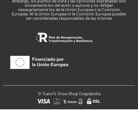
embargo, los puntos de vista y las opiniones expresadas son
Elogiada por su potente subidón cerebral, aunque
únicamente los del autor o autores y no reflejan
necesariamente los de la Unión Europea o la Comisión
también calmante y relajante, la Durban Feminizada es
Europea. Ni la Unión Europea ni la Comisión Europea pueden
ser consideradas responsables de las mismas
ideal para las actividades recreativas. Los efectos son
excepcionalmente suaves, pero más intensos que
moderados.
¿Sabías que…?
La Durban tiene su origen en el sur de África. Allí, a la
marihuana se le llama “dagga”.
La Durban Poison es una de las variedades de
marihuana más conocidas.
© %ano% Grow Shop Cogolandia
La Durban Feminizada también tiene otra variante,
la Durban Regular de Sensi Seeds.
Productos similares a este tipo de