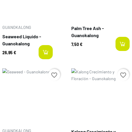
GUANOKALONG
Palm Tree Ash -
Guanokalong
Seaweed Liquido -
Guanokalong
7,50 €
26,95 €
last-items
Preço
Preço
favorite_border
favorite_border
GUANOKALONG
Kalong Crecimiento y