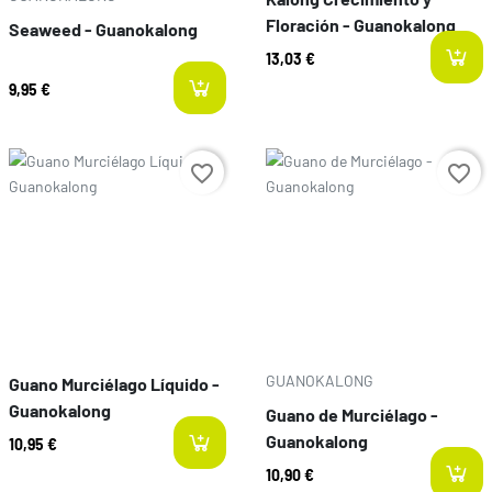
Floración - Guanokalong
Seaweed - Guanokalong
13,03 €
9,95 €
Preço
Preço
favorite_border
favorite_border
GUANOKALONG
Guano Murciélago Líquido -
Guanokalong
Guano de Murciélago -
Guanokalong
10,95 €
10,90 €